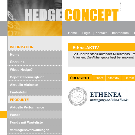
Alle off
Lexikon
Wieso He
Home
|
Login
|
Kontakt
|
Impressum
|
INFORMATION
Ethna-AKTIV
Seit Jahren stabil laufender Mischfonds. In
Home
Anleihen. Die Aktienquote liegt bei maxima
Über uns
Wieso Hedge?
Depotstellenvergleich
ÜBERSICHT
Chart
Statistik
Details
Aktuelle Aktionen
Finderlohn!
PRODUKTE
Aktuelle Performance
Fonds
Fonds mit Warteliste
Vermögensverwaltungen