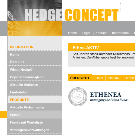
Alle off
Lexikon
Wieso He
Home
|
Login
|
Kontakt
|
Impressum
|
INFORMATION
Ethna-AKTIV
Seit Jahren stabil laufender Mischfonds. In
Home
Anleihen. Die Aktienquote liegt bei maxima
Über uns
Wieso Hedge?
Depotstellenvergleich
ÜBERSICHT
Chart
Statistik
Details
Aktuelle Aktionen
Finderlohn!
PRODUKTE
Aktuelle Performance
Fonds
Fonds mit Warteliste
Vermögensverwaltungen