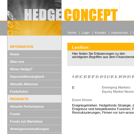
Alle off
Lexikon
Wieso He
Home
|
Login
|
Kontakt
|
Impressum
|
INFORMATION
Lexikon
Hier finden Sie Erläuterungen zu den
Home
wichtigsten Begriffen aus dem Finanzberei
Über uns
Wieso Hedge?
Depotstellenvergleich
A
|
B
|
C
|
D
|
E
|
F
|
G
|
H
|
I
|
J
|
K
|
L
|
M
|
N
|
O
|
Aktuelle Aktionen
E
Emerging Markets
Finderlohn!
Equity Market Neutr
PRODUKTE
Event Driven
Ereignisgetrieben. Hedgefonds-Strategie, 
Aktuelle Performance
Ereignisse sind beispielsweise Fusionen, 
Restrukturierungen, Firmen vor turn-around
Fonds
Fonds mit Warteliste
Vermögensverwaltungen