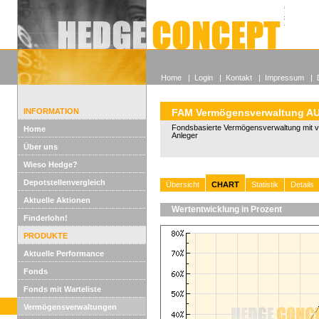
Alle off
Lexikon
Wieso He
Home
|
Login
|
Kontakt
|
Impressum
|
INFORMATION
FAM Vermögensverwaltung 
Fondsbasierte Vermögensverwaltung mit vo
Home
Anleger
Über uns
Wieso Hedge?
Depotstellenvergleich
Übersicht
CHART
Statistik
Details
Aktuelle Aktionen
Wertentwicklung in Prozent
Finderlohn!
PRODUKTE
Aktuelle Performance
Fonds
Fonds mit Warteliste
Vermögensverwaltungen