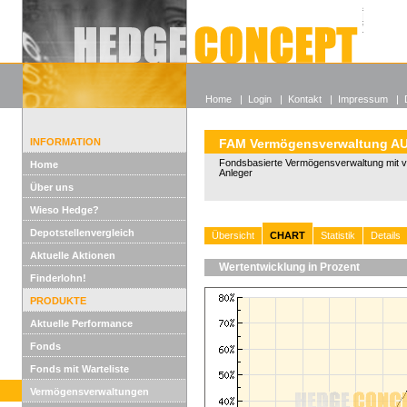
Alle off
Lexikon
Wieso He
Home
|
Login
|
Kontakt
|
Impressum
|
INFORMATION
FAM Vermögensverwaltung 
Fondsbasierte Vermögensverwaltung mit vo
Home
Anleger
Über uns
Wieso Hedge?
Depotstellenvergleich
Übersicht
CHART
Statistik
Details
Aktuelle Aktionen
Wertentwicklung in Prozent
Finderlohn!
PRODUKTE
Aktuelle Performance
Fonds
Fonds mit Warteliste
Vermögensverwaltungen