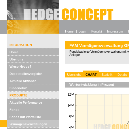
Alle off
Lexikon
Wieso He
Home
|
Login
|
Kontakt
|
Impressum
|
INFORMATION
FAM Vermögensverwaltung O
Fondsbasierte Vermögensverwaltung mit vo
Home
Anleger
Über uns
Wieso Hedge?
Depotstellenvergleich
Übersicht
CHART
Statistik
Details
Aktuelle Aktionen
Wertentwicklung in Prozent
Finderlohn!
PRODUKTE
Aktuelle Performance
Fonds
Fonds mit Warteliste
Vermögensverwaltungen