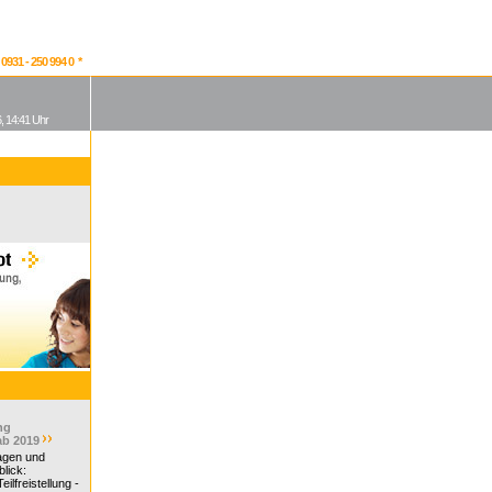
931 - 250 994 0 *
, 14:41 Uhr
ng
ab 2019
ragen und
lick:
ilfreistellung -