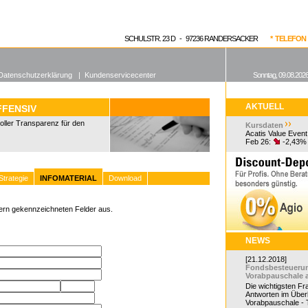
enen Fonds
Aktuelle Kurse
dgefonds?
SCHULSTR. 23 D - 97236 RANDERSACKER
* TELEFON 0
Datenschutzerklärung
|
Kundenservicecenter
Sonntag, 09.08.2026
AKTUELL
FFENSIV
ller Transparenz für den
Kursdaten
Acatis Value Event
Feb 26:
-2,43%
Strategie
INFOMATERIAL
Download
Stern gekennzeichneten Felder aus.
NEWS
[21.12.2018]
Fondsbesteueru
Vorabpauschale 
Die wichtigsten F
Antworten im Überb
Vorabpauschale - Te