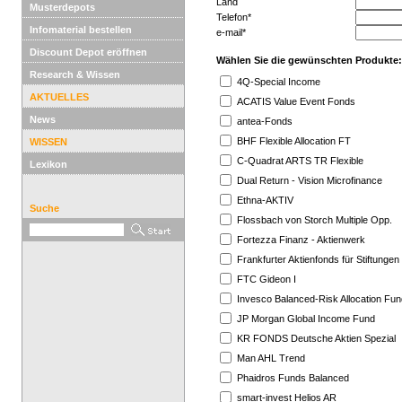
Land
Musterdepots
Telefon*
Infomaterial bestellen
e-mail*
Discount Depot eröffnen
Wählen Sie die gewünschten Produkte:
Research & Wissen
4Q-Special Income
AKTUELLES
ACATIS Value Event Fonds
News
antea-Fonds
BHF Flexible Allocation FT
WISSEN
C-Quadrat ARTS TR Flexible
Lexikon
Dual Return - Vision Microfinance
Ethna-AKTIV
Suche
Flossbach von Storch Multiple Opp.
Fortezza Finanz - Aktienwerk
Frankfurter Aktienfonds für Stiftungen
FTC Gideon I
Invesco Balanced-Risk Allocation Fun
JP Morgan Global Income Fund
KR FONDS Deutsche Aktien Spezial
Man AHL Trend
Phaidros Funds Balanced
smart-invest Helios AR