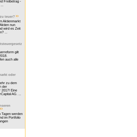
d Freibetrag -
...
 zu teuer?
m Aktienmarkt
 Aktien nun
nd wird es Zeit
n? ...
tsteuergesetz
erreform gilt
2018.
en auch alle
arkt oder
Mehr zu dem
n der
r 2017! Eine
rCapital AG. ...
nseren
n Tagen werden
nd im Portfolio
ungen