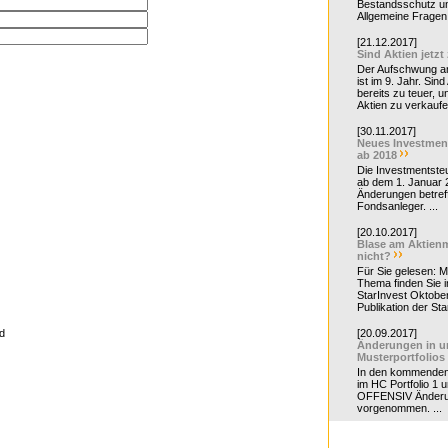
Bestandsschutz un
Allgemeine Fragen 
[21.12.2017]
Sind Aktien jetzt
Der Aufschwung a
ist im 9. Jahr. Sind
bereits zu teuer, u
Aktien zu verkaufe
[30.11.2017]
Neues Investmen
ab 2018
Die Investmentsteu
ab dem 1. Januar 
Änderungen betreff
Fondsanleger. ...
[20.10.2017]
Blase am Aktienm
nicht?
Für Sie gelesen: 
Thema finden Sie i
StarInvest Oktobe
Publikation der Sta
d
[20.09.2017]
Änderungen in u
Musterportfolios
In den kommende
im HC Portfolio 1 u
OFFENSIV Änder
vorgenommen. ...