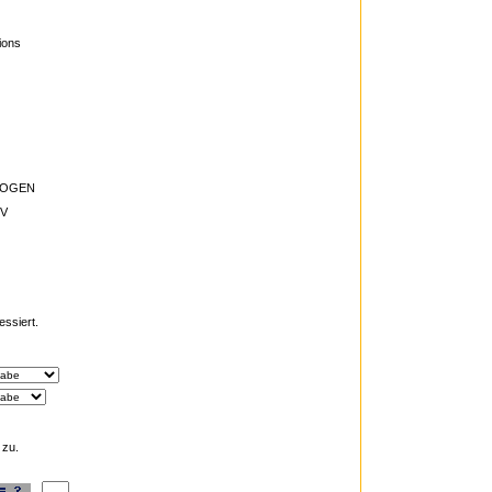
ions
WOGEN
IV
essiert.
zu.