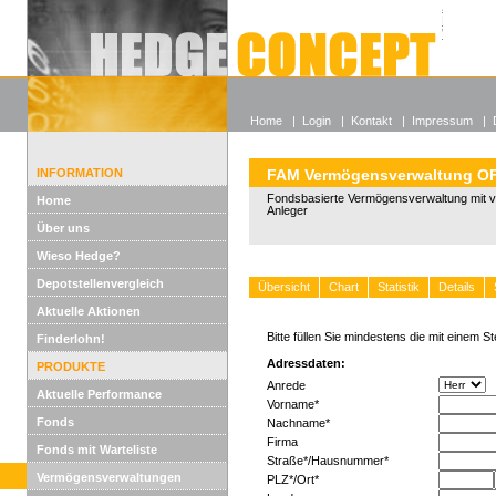
Alle off
Lexikon
Wieso He
Home
|
Login
|
Kontakt
|
Impressum
|
INFORMATION
FAM Vermögensverwaltung O
Fondsbasierte Vermögensverwaltung mit vo
Home
Anleger
Über uns
Wieso Hedge?
Depotstellenvergleich
Übersicht
Chart
Statistik
Details
Aktuelle Aktionen
Bitte füllen Sie mindestens die mit einem 
Finderlohn!
Adressdaten:
PRODUKTE
Anrede
Aktuelle Performance
Vorname*
Fonds
Nachname*
Firma
Fonds mit Warteliste
Straße*/Hausnummer*
Vermögensverwaltungen
PLZ*/Ort*