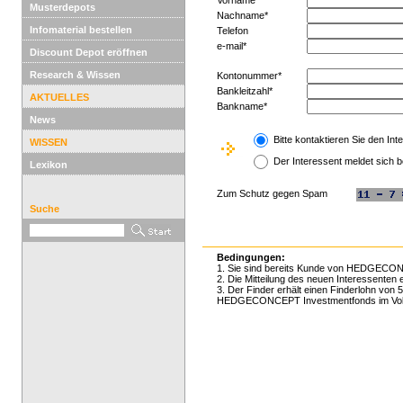
Vorname*
Musterdepots
Nachname*
Infomaterial bestellen
Telefon
e-mail*
Discount Depot eröffnen
Research & Wissen
Kontonummer*
Bankleitzahl*
AKTUELLES
Bankname*
News
Bitte kontaktieren Sie den Int
WISSEN
Der Interessent meldet sich b
Lexikon
Zum Schutz gegen Spam
Suche
Bedingungen:
1. Sie sind bereits Kunde von HEDGECO
2. Die Mitteilung des neuen Interessent
3. Der Finder erhält einen Finderlohn von
HEDGECONCEPT Investmentfonds im Volum