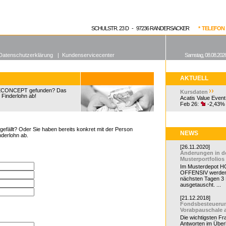
enen Fonds
Aktuelle Kurse
dgefonds?
SCHULSTR. 23 D - 97236 RANDERSACKER
* TELEFON 0
Datenschutzerklärung
|
Kundenservicecenter
Samstag, 08.08.2026
AKTUELL
GECONCEPT gefunden? Das
Kursdaten
 Finderlohn ab!
Acatis Value Event
Feb 26:
-2,43%
efällt? Oder Sie haben bereits konkret mit der Person
NEWS
nderlohn ab.
[26.11.2020]
Änderungen in d
Musterportfolios
Im Musterdepot HC
OFFENSIV werden
nächsten Tagen 3
ausgetauscht. ...
[21.12.2018]
Fondsbesteueru
Vorabpauschale 
Die wichtigsten F
Antworten im Überb