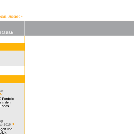
931 - 250 994 0 *
, 12:16 Uhr
en
 Portfolio
 in den
 Fonds
ng
ab 2019
ragen und
lick: