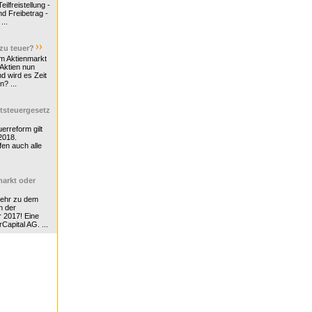
ilfreistellung -
d Freibetrag -
...
 zu teuer?
m Aktienmarkt
 Aktien nun
nd wird es Zeit
n? ...
tsteuergesetz
erreform gilt
2018.
en auch alle
arkt oder
Mehr zu dem
n der
r 2017! Eine
rCapital AG. ...