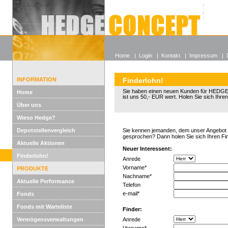
Alle off
Lexikon
Wieso He
Home
|
Login
|
Kontakt
|
Impressum
|
INFORMATION
Finderlohn!
Sie haben einen neuen Kunden für HED
Home
ist uns 50,- EUR wert. Holen Sie sich Ihren
Über uns
Wieso Hedge?
Depotstellenvergleich
Sie kennen jemanden, dem unser Angebot g
gesprochen? Dann holen Sie sich Ihren Fi
Aktuelle Aktionen
Neuer Interessent:
Finderlohn!
Anrede
Vorname*
PRODUKTE
Nachname*
Aktuelle Performance
Telefon
e-mail*
Fonds
Fonds mit Warteliste
Finder:
Vermögensverwaltungen
Anrede