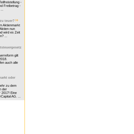
ilfreistellung -
d Freibetrag -
...
 zu teuer?
m Aktienmarkt
 Aktien nun
nd wird es Zeit
n? ...
tsteuergesetz
erreform gilt
2018.
en auch alle
arkt oder
Mehr zu dem
n der
r 2017! Eine
rCapital AG. ...