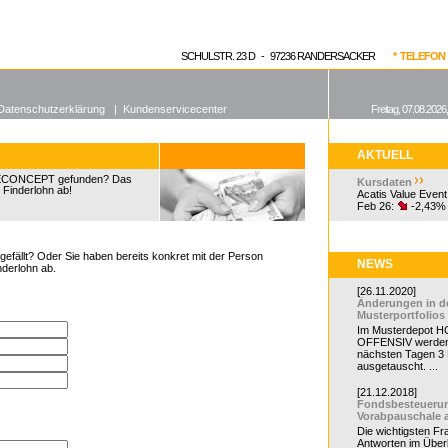
enen Fonds
Aktuelle Kurse
dgefonds?
SCHULSTR. 23 D - 97236 RANDERSACKER
* TELEFON 0
Datenschutzerklärung
|
Kundenservicecenter
Freitag, 07.08.2026
AKTUELL
GECONCEPT gefunden? Das
Kursdaten
 Finderlohn ab!
Acatis Value Event
Feb 26:
-2,43%
efällt? Oder Sie haben bereits konkret mit der Person
NEWS
nderlohn ab.
[26.11.2020]
Änderungen in d
Musterportfolios
Im Musterdepot HC
OFFENSIV werden
nächsten Tagen 3
ausgetauscht. ...
[21.12.2018]
Fondsbesteueru
Vorabpauschale 
Die wichtigsten F
Antworten im Überb