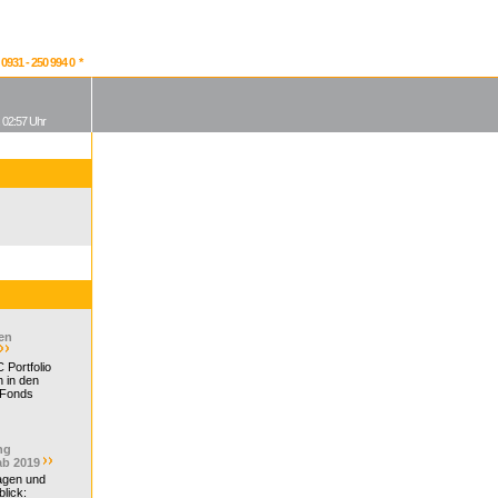
931 - 250 994 0 *
, 02:57 Uhr
en
 Portfolio
 in den
 Fonds
ng
ab 2019
ragen und
lick: