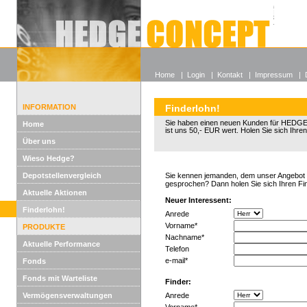
Alle off
Lexikon
Wieso He
Home
|
Login
|
Kontakt
|
Impressum
|
INFORMATION
Finderlohn!
Sie haben einen neuen Kunden für HED
Home
ist uns 50,- EUR wert. Holen Sie sich Ihren
Über uns
Wieso Hedge?
Depotstellenvergleich
Sie kennen jemanden, dem unser Angebot g
gesprochen? Dann holen Sie sich Ihren Fi
Aktuelle Aktionen
Neuer Interessent:
Finderlohn!
Anrede
Vorname*
PRODUKTE
Nachname*
Aktuelle Performance
Telefon
e-mail*
Fonds
Fonds mit Warteliste
Finder:
Vermögensverwaltungen
Anrede