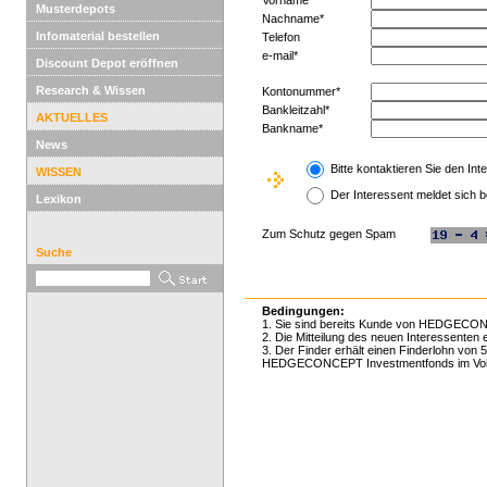
Vorname*
Musterdepots
Nachname*
Infomaterial bestellen
Telefon
e-mail*
Discount Depot eröffnen
Research & Wissen
Kontonummer*
Bankleitzahl*
AKTUELLES
Bankname*
News
Bitte kontaktieren Sie den Int
WISSEN
Der Interessent meldet sich b
Lexikon
Zum Schutz gegen Spam
Suche
Bedingungen:
1. Sie sind bereits Kunde von HEDGECO
2. Die Mitteilung des neuen Interessent
3. Der Finder erhält einen Finderlohn von
HEDGECONCEPT Investmentfonds im Volum