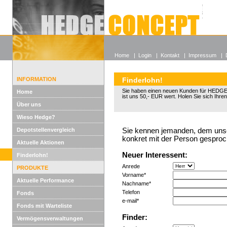
Alle off
Lexikon
Wieso He
Home
|
Login
|
Kontakt
|
Impressum
|
INFORMATION
Finderlohn!
Sie haben einen neuen Kunden für HED
Home
ist uns 50,- EUR wert. Holen Sie sich Ihren
Über uns
Wieso Hedge?
Depotstellenvergleich
Sie kennen jemanden, dem unser
konkret mit der Person gesproc
Aktuelle Aktionen
Neuer Interessent:
Finderlohn!
Anrede
PRODUKTE
Vorname*
Aktuelle Performance
Nachname*
Telefon
Fonds
e-mail*
Fonds mit Warteliste
Finder:
Vermögensverwaltungen