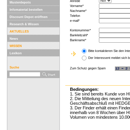
Anrede
Musterdepots
Vorname*
Infomaterial bestellen
Nachname*
Telefon
Discount Depot eröffnen
e-mail*
Research & Wissen
Kontonummer*
AKTUELLES
Bankleitzahl*
News
Bankname*
WISSEN
Bitte kontaktieren Sie den Int
Lexikon
Der Interessent meldet sich b
Suche
Zum Schutz gegen Spam
Bedingungen:
1. Sie sind bereits Kunde v
2. Die Mitteilung des neuen Int
Geschäftsabschluß mit HED
3. Der Finder erhält einen Find
innerhalb von 8 Wochen übe
Volumen von mindestens 10.000