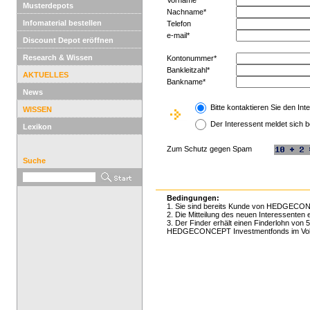
Vorname*
Musterdepots
Nachname*
Infomaterial bestellen
Telefon
e-mail*
Discount Depot eröffnen
Research & Wissen
Kontonummer*
Bankleitzahl*
AKTUELLES
Bankname*
News
Bitte kontaktieren Sie den Int
WISSEN
Der Interessent meldet sich b
Lexikon
Zum Schutz gegen Spam
Suche
Bedingungen:
1. Sie sind bereits Kunde von HEDGECO
2. Die Mitteilung des neuen Interessent
3. Der Finder erhält einen Finderlohn von
HEDGECONCEPT Investmentfonds im Volum