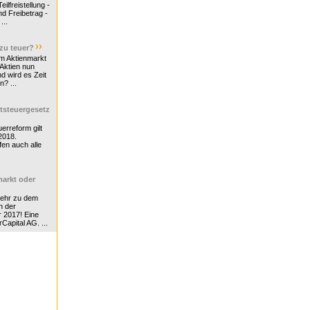
ilfreistellung -
d Freibetrag -
...
 zu teuer?
m Aktienmarkt
 Aktien nun
nd wird es Zeit
n? ...
tsteuergesetz
erreform gilt
2018.
en auch alle
arkt oder
Mehr zu dem
n der
r 2017! Eine
rCapital AG. ...