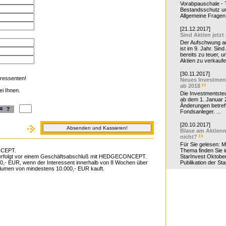
Vorabpauschale - Te
Bestandsschutz un
Allgemeine Fragen 
[21.12.2017]
Sind Aktien jetzt
Der Aufschwung a
ist im 9. Jahr. Sind
bereits zu teuer, u
Aktien zu verkaufe
[30.11.2017]
eressenten!
Neues Investmen
ab 2018
ei Ihnen.
Die Investmentsteu
ab dem 1. Januar 
Änderungen betreff
Fondsanleger. ...
[20.10.2017]
Blase am Aktienm
nicht?
Für Sie gelesen: 
NCEPT.
Thema finden Sie i
en erfolgt vor einem Geschäftsabschluß mit HEDGECONCEPT.
StarInvest Oktobe
 50,- EUR, wenn der Interessent innerhalb von 8 Wochen über
Publikation der Sta
en von mindestens 10.000,- EUR kauft.