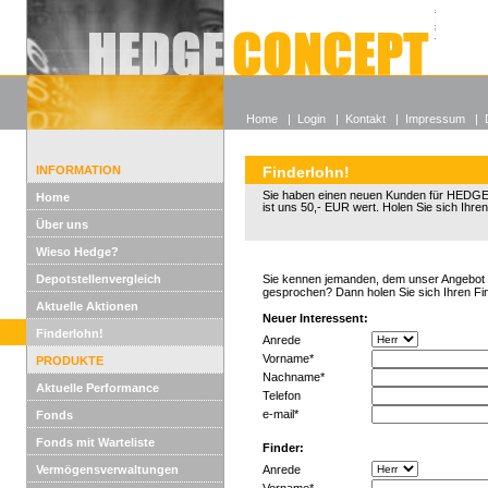
Alle off
Lexikon
Wieso He
Home
|
Login
|
Kontakt
|
Impressum
|
INFORMATION
Finderlohn!
Sie haben einen neuen Kunden für HED
Home
ist uns 50,- EUR wert. Holen Sie sich Ihren
Über uns
Wieso Hedge?
Depotstellenvergleich
Sie kennen jemanden, dem unser Angebot g
gesprochen? Dann holen Sie sich Ihren Fi
Aktuelle Aktionen
Neuer Interessent:
Finderlohn!
Anrede
Vorname*
PRODUKTE
Nachname*
Aktuelle Performance
Telefon
e-mail*
Fonds
Fonds mit Warteliste
Finder:
Vermögensverwaltungen
Anrede