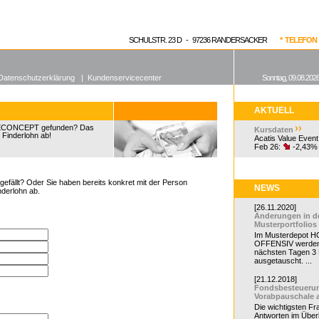
enen Fonds
Aktuelle Kurse
dgefonds?
SCHULSTR. 23 D - 97236 RANDERSACKER
* TELEFON 0
Datenschutzerklärung
|
Kundenservicecenter
Sonntag, 09.08.2026
AKTUELL
GECONCEPT gefunden? Das
Kursdaten
 Finderlohn ab!
Acatis Value Event
Feb 26:
-2,43%
efällt? Oder Sie haben bereits konkret mit der Person
NEWS
nderlohn ab.
[26.11.2020]
Änderungen in d
Musterportfolios
Im Musterdepot HC
OFFENSIV werden
nächsten Tagen 3
ausgetauscht. ...
[21.12.2018]
Fondsbesteueru
Vorabpauschale 
Die wichtigsten F
Antworten im Überb