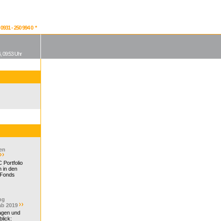
931 - 250 994 0 *
, 09:53 Uhr
en
 Portfolio
 in den
 Fonds
ng
ab 2019
ragen und
lick: