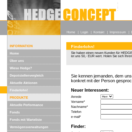
Alle off
Lexikon
Wieso He
Home
|
Login
|
Kontakt
|
Impressum
|
INFORMATION
Finderlohn!
Sie haben einen neuen Kunden für HED
Home
ist uns 50,- EUR wert. Holen Sie sich Ihren
Über uns
Wieso Hedge?
Depotstellenvergleich
Sie kennen jemanden, dem unser
konkret mit der Person gesproc
Aktuelle Aktionen
Neuer Interessent:
Finderlohn!
Anrede
PRODUKTE
Vorname*
Aktuelle Performance
Nachname*
Telefon
Fonds
e-mail*
Fonds mit Warteliste
Finder:
Vermögensverwaltungen