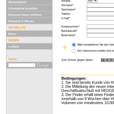
Anrede
Musterdepots
Vorname*
Infomaterial bestellen
Nachname*
Telefon
Discount Depot eröffnen
e-mail*
Research & Wissen
Kontonummer*
AKTUELLES
Bankleitzahl*
News
Bankname*
WISSEN
Bitte kontaktieren Sie den Int
Lexikon
Der Interessent meldet sich b
Suche
Zum Schutz gegen Spam
Bedingungen:
1. Sie sind bereits Kunde v
2. Die Mitteilung des neuen Int
Geschäftsabschluß mit HED
3. Der Finder erhält einen Find
innerhalb von 8 Wochen übe
Volumen von mindestens 10.000