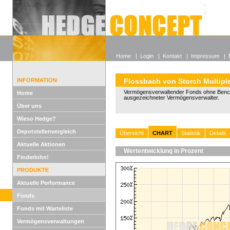
Alle off
Lexikon
Wieso He
Home
|
Login
|
Kontakt
|
Impressum
|
INFORMATION
Flossbach von Storch Multipl
Vermögensverwaltender Fonds ohne Benc
Home
ausgezeichneter Vermögensverwalter.
Über uns
Wieso Hedge?
Depotstellenvergleich
Übersicht
CHART
Statistik
Details
Aktuelle Aktionen
Wertentwicklung in Prozent
Finderlohn!
PRODUKTE
Aktuelle Performance
Fonds
Fonds mit Warteliste
Vermögensverwaltungen