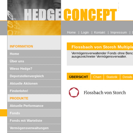
Alle off
Lexikon
Wieso He
Home
|
Login
|
Kontakt
|
Impressum
|
INFORMATION
Flossbach von Storch Multipl
Vermögensverwaltender Fonds ohne Benc
Home
ausgezeichneter Vermögensverwalter.
Über uns
Wieso Hedge?
Depotstellenvergleich
ÜBERSICHT
Chart
Statistik
Details
Aktuelle Aktionen
Finderlohn!
PRODUKTE
Aktuelle Performance
Fonds
Fonds mit Warteliste
Vermögensverwaltungen