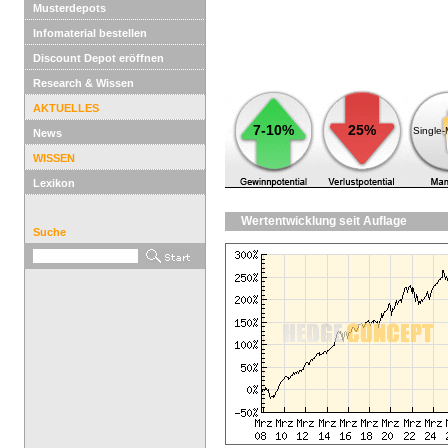
Musterdepots
Infomaterial bestellen
Discount Depot eröffnen
Research & Wissen
AKTUELLES
7-10%
25%
Single
News
WISSEN
Lexikon
Wertentwicklung seit Auflage
Suche