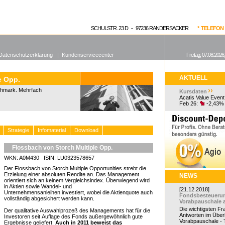
enen Fonds
Aktuelle Kurse
dgefonds?
SCHULSTR. 23 D - 97236 RANDERSACKER
* TELEFON 0
Datenschutzerklärung
|
Kundenservicecenter
Freitag, 07.08.2026
AKTUELL
e Opp.
hmark. Mehrfach
Kursdaten
Acatis Value Event
Feb 26:
-2,43%
Strategie
Infomaterial
Download
Flossbach von Storch Multiple Opp.
WKN: A0M430 ISIN: LU0323578657
Der Flossbach von Storch Multiple Opportunities strebt die
Erzielung einer absoluten Rendite an. Das Management
NEWS
orientiert sich an keinem Vergleichsindex. Überwiegend wird
in Aktien sowie Wandel- und
[21.12.2018]
Unternehmensanleihen investiert, wobei die Aktienquote auch
Fondsbesteueru
vollständig abgesichert werden kann.
Vorabpauschale 
Die wichtigsten F
Der qualitative Auswahlprozeß des Managements hat für die
Antworten im Überb
Investoren seit Auflage des Fonds außergewöhnlich gute
Vorabpauschale - Te
Ergebnisse geliefert.
Auch in 2011 beweist das