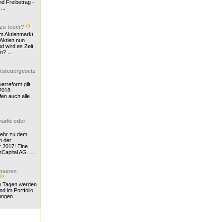
d Freibetrag -
...
 zu teuer?
m Aktienmarkt
 Aktien nun
nd wird es Zeit
n? ...
tsteuergesetz
erreform gilt
2018.
en auch alle
arkt oder
Mehr zu dem
n der
r 2017! Eine
rCapital AG. ...
nseren
n Tagen werden
nd im Portfolio
ungen