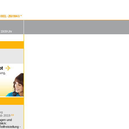
931 - 250 994 0 *
, 19:09 Uhr
ng
ab 2019
ragen und
lick:
ilfreistellung -