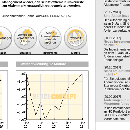
Bestandsschutz un
Management wieder, daß selbst extreme Kursverluste
Allgemeine Fragen 
am Aktienmarkt erstaunlich gut gemeistert werden.
[21.12.2017]
Sind Aktien jetzt
Ausschüttender Fonds:
A0M430
/
LU0323578657
Der Aufschwung a
ist im 9. Jahr. Sind
bereits zu teuer, u
Aktien zu verkaufe
Aktien
Vermögens-
Unternehmens-
-Manager
verwaltender
weltweit
[30.11.2017]
Wandel-
Fonds
Neues Investmen
anleihen
ab 2018
Die Investmentsteu
ab dem 1. Januar 
Änderungen betreff
Fondsanleger. ...
Wertentwicklung 12 Monate
[20.10.2017]
Blase am Aktienm
nicht?
Für Sie gelesen: 
Thema finden Sie i
StarInvest Oktobe
Publikation der Sta
[20.09.2017]
Änderungen in u
Musterportfolios
In den kommende
im HC Portfolio 1 u
OFFENSIV Änder
vorgenommen. ...