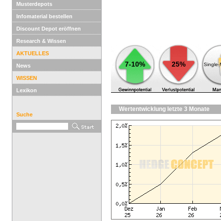
Musterdepots
Infomaterial bestellen
Discount Depot eröffnen
Research & Wissen
AKTUELLES
7-10%
25%
Single
News
WISSEN
Lexikon
Wertentwicklung letzte 3 Monate
Suche