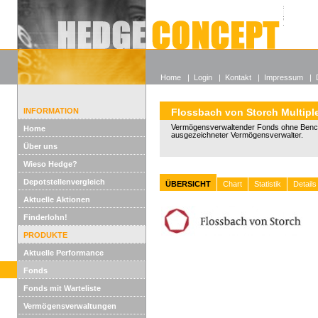
Alle off
Lexikon
Wieso He
Home
|
Login
|
Kontakt
|
Impressum
|
INFORMATION
Flossbach von Storch Multipl
Vermögensverwaltender Fonds ohne Benc
Home
ausgezeichneter Vermögensverwalter.
Über uns
Wieso Hedge?
Depotstellenvergleich
ÜBERSICHT
Chart
Statistik
Details
Aktuelle Aktionen
Finderlohn!
PRODUKTE
Aktuelle Performance
Fonds
Fonds mit Warteliste
Vermögensverwaltungen