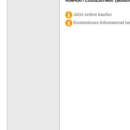
A0M430 / LU0323578657 (aussch
Jetzt online kaufen
Kostenloses Infomaterial be