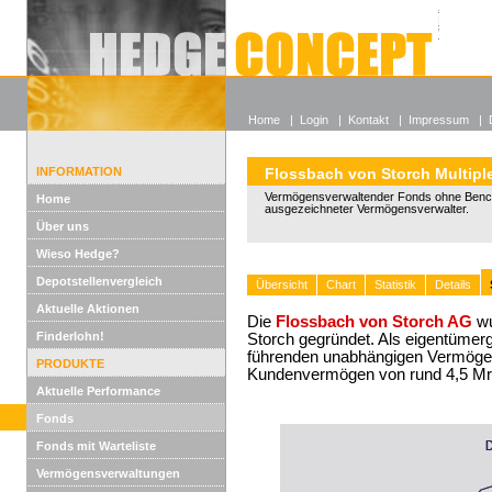
Alle off
Lexikon
Wieso He
Home
|
Login
|
Kontakt
|
Impressum
|
INFORMATION
Flossbach von Storch Multipl
Vermögensverwaltender Fonds ohne Benc
Home
ausgezeichneter Vermögensverwalter.
Über uns
Wieso Hedge?
Depotstellenvergleich
Übersicht
Chart
Statistik
Details
Aktuelle Aktionen
Die
Flossbach von Storch AG
wu
Finderlohn!
Storch gegründet. Als eigentümer
führenden unabhängigen Vermögens
PRODUKTE
Kundenvermögen von rund 4,5 Mr
Aktuelle Performance
Fonds
Fonds mit Warteliste
Vermögensverwaltungen