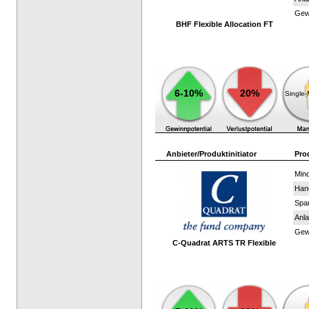
Gewi
BHF Flexible Allocation FT
6-10%
20%
Single
Anbieter/Produktinitiator
Pro
Mind
Han
Spar
Anla
Gewi
C-Quadrat ARTS TR Flexible