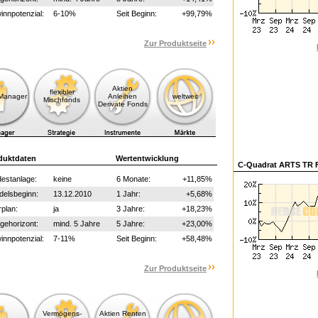
nnpotenzial:
6-10%
Seit Beginn:
+99,79%
Zur Produktseite
Aktien
flexibler
-Manager
Anleihen
weltweit
Mischfonds
Derivate Fonds
duktdaten
Wertentwicklung
C-Quadrat ARTS TR F
estanlage:
keine
6 Monate:
+11,85%
delsbeginn:
13.12.2010
1 Jahr:
+5,68%
plan:
ja
3 Jahre:
+18,23%
gehorizont:
mind. 5 Jahre
5 Jahre:
+23,00%
nnpotenzial:
7-11%
Seit Beginn:
+58,48%
Zur Produktseite
Vermögens-
Aktien Renten