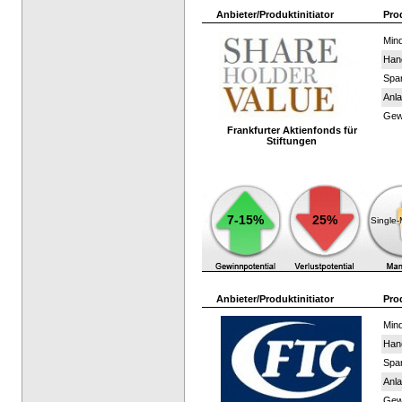
Anbieter/Produktinitiator
Pro
Mind
Han
Spar
Anla
Gewi
Frankfurter Aktienfonds für
Stiftungen
7-15%
25%
Single
Anbieter/Produktinitiator
Pro
Mind
Han
Spar
Anla
Gewi