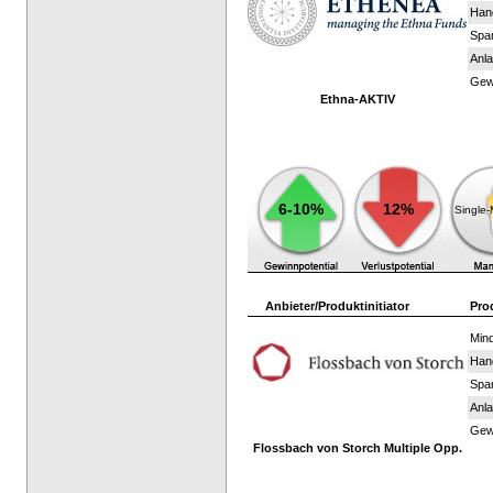
Han
Spar
Anla
Gewi
Ethna-AKTIV
6-10%
12%
Single
Anbieter/Produktinitiator
Pro
Mind
Han
Spar
Anla
Gewi
Flossbach von Storch Multiple Opp.