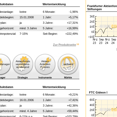
duktdaten
Wertentwicklung
Frankfurter Aktienfon
Stiftungen
estanlage:
keine
6 Monate:
-1,96%
delsbeginn:
15.01.2008
1 Jahr:
+5,17%
plan:
ja
3 Jahre:
+17,31%
gehorizont:
mind. 3 Jahre
5 Jahre:
+16,99%
nnpotenzial:
7-15%
Seit Beginn:
+222,49%
Zur Produktseite
Aktienfonds
Aktien
-Manager
vermögens-
Anleihen
weltweit
verwaltend
Futures
duktdaten
Wertentwicklung
FTC Gideon I
estanlage:
keine
6 Monate:
+9,21%
delsbeginn:
16.01.2006
1 Jahr:
+7,41%
plan:
ja
3 Jahre:
+42,36%
gehorizont:
mind. 4 Jahre
5 Jahre:
+59,44%
nnpotenzial:
6-11% p.a.
Seit Beginn:
+103,79%