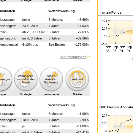
duktdaten
Wertentwicklung
antea-Fonds
estanlage:
keine
6 Monate:
+8,69%
delsbeginn:
23.10.2007
1 Jahr:
+7,03%
plan:
ab 25,- EUR mtl.
3 Jahre:
+27,63%
gehorizont:
mind. 3 Jahre
5 Jahre:
+39,56%
nnpotenzial:
6-10% p.a.
Seit Beginn:
+179,00%
Zur Produktseite
Vermögens-
Aktien
Manager
verwaltender
Anleihen
weltweit
Fonds
Sachwerte
duktdaten
Wertentwicklung
BHF Flexible Allocat
estanlage:
keine
6 Monate:
+1,09%
delsbeginn:
10.10.2007
1 Jahr:
-2,99%
plan:
ja
3 Jahre:
+11,89%
gehorizont:
mind. 4 Jahre
5 Jahre:
+14,41%