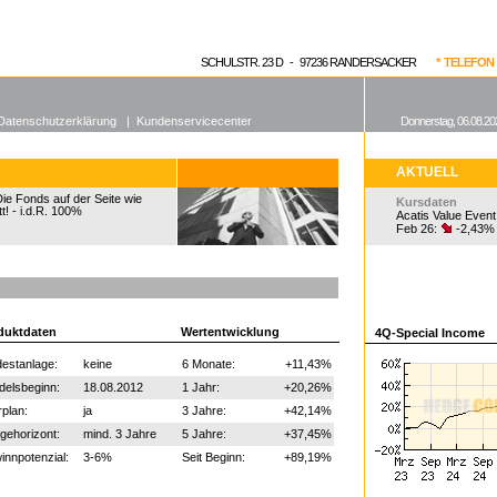
enen Fonds
Aktuelle Kurse
dgefonds?
SCHULSTR. 23 D - 97236 RANDERSACKER
* TELEFON 0
Datenschutzerklärung
|
Kundenservicecenter
Donnerstag, 06.08.20
AKTUELL
ie Fonds auf der Seite wie
Kursdaten
t! - i.d.R. 100%
Acatis Value Event
Feb 26:
-2,43%
duktdaten
Wertentwicklung
4Q-Special Income
estanlage:
keine
6 Monate:
+11,43%
delsbeginn:
18.08.2012
1 Jahr:
+20,26%
plan:
ja
3 Jahre:
+42,14%
gehorizont:
mind. 3 Jahre
5 Jahre:
+37,45%
nnpotenzial:
3-6%
Seit Beginn:
+89,19%