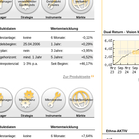
-Manager
verwaltender
Geldmarkt
weltweit
Dachfonds
Futures
duktdaten
Wertentwicklung
Dual Return - Vision 
estanlage:
keine
6 Monate:
-0,11%
delsbeginn:
25.04.2006
1 Jahr:
+0,29%
plan:
nein
3 Jahre:
+3,95%
gehorizont:
mind. 1 Jahr
5 Jahre:
+6,52%
nnpotenzial:
1-3% p.a.
Seit Beginn:
+46,17%
Zur Produktseite
-Manager
Mikrofinanz
Mikrokredite
Schwellenländer
duktdaten
Wertentwicklung
Ethna-AKTIV
estanlage:
keine
6 Monate:
+7,64%