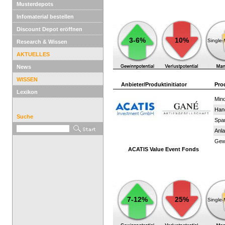
Musterdepots
Infomaterial bestellen
Discount Depot eröffnen
3-6%
10%
Single
Research & Wissen
AKTUELLES
News
WISSEN
Anbieter/Produktinitiator
Pro
Lexikon
Mind
Han
Suche
Spar
Anla
Gewi
ACATIS Value Event Fonds
7-12%
25%
Single