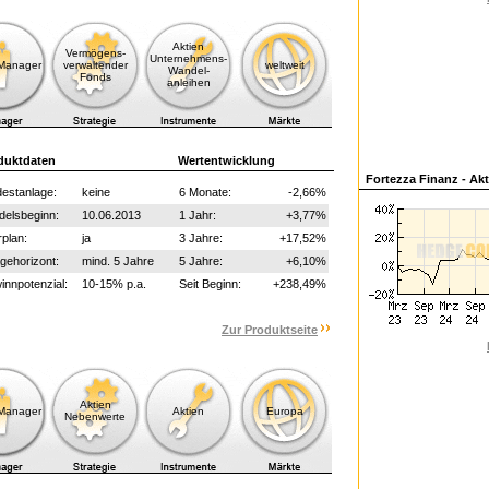
Aktien
Vermögens-
Unternehmens-
-Manager
verwaltender
weltweit
Wandel-
Fonds
anleihen
duktdaten
Wertentwicklung
Fortezza Finanz - Ak
estanlage:
keine
6 Monate:
-2,66%
delsbeginn:
10.06.2013
1 Jahr:
+3,77%
plan:
ja
3 Jahre:
+17,52%
gehorizont:
mind. 5 Jahre
5 Jahre:
+6,10%
nnpotenzial:
10-15% p.a.
Seit Beginn:
+238,49%
Zur Produktseite
Aktien
-Manager
Aktien
Europa
Nebenwerte