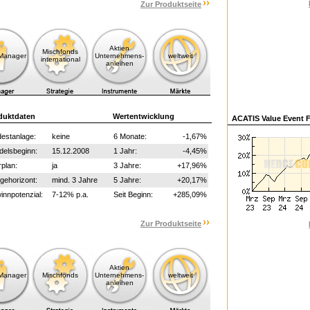
Zur Produktseite
Aktien
Mischfonds
-Manager
Unternehmens-
weltweit
international
anleihen
duktdaten
Wertentwicklung
ACATIS Value Event 
estanlage:
keine
6 Monate:
-1,67%
delsbeginn:
15.12.2008
1 Jahr:
-4,45%
plan:
ja
3 Jahre:
+17,96%
gehorizont:
mind. 3 Jahre
5 Jahre:
+20,17%
nnpotenzial:
7-12% p.a.
Seit Beginn:
+285,09%
Zur Produktseite
Aktien
-Manager
Mischfonds
Unternehmens-
weltweit
anleihen