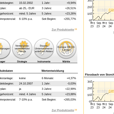
delsbeginn:
15.02.2002
1 Jahr:
+9,94%
plan:
ab 25,- EUR
3 Jahre:
+26,51%
gehorizont:
mind. 5 Jahre
5 Jahre:
+23,26%
nnpotenzial:
6-10% p.a.
Seit Beginn:
+255,77%
Zur Produktseite
Vermögens-
Staats-
Europa OECD-
-Manager
verwaltender
Unternehmens-
Länder
Fonds
anleihen Aktien
duktdaten
Wertentwicklung
Flossbach von Storch
estanlage:
keine
6 Monate:
+4,37%
delsbeginn:
24.10.2007
1 Jahr:
-0,03%
plan:
ja
3 Jahre:
+22,99%
gehorizont:
mind. 4 Jahre
5 Jahre:
+23,88%
nnpotenzial:
7-10% p.a.
Seit Beginn:
+265,03%
Zur Produktseite