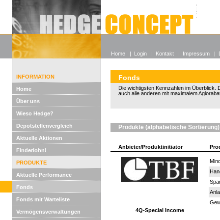
Alle off
Lexikon
Wieso He
Home
|
Login
|
Kontakt
|
Impressum
|
INFORMATION
Fonds
Die wichtigsten Kennzahlen im Überblick. D
Home
auch alle anderen mit maximalem Agiorabat
Über uns
Wieso Hedge?
Depotstellenvergleich
Produkte (alphabetische Sortierung)
Aktuelle Aktionen
Anbieter/Produktinitiator
Pro
Finderlohn!
Mind
PRODUKTE
Han
Aktuelle Performance
Spar
Fonds
Anla
Fonds mit Warteliste
Gewi
4Q-Special Income
Vermögensverwaltungen