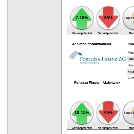
7-10%
25%
Single
Anbieter/Produktinitiator
Pro
Mind
Han
Spar
Anla
Gewi
Fortezza Finanz - Aktienwerk
10-15%
45%
Single