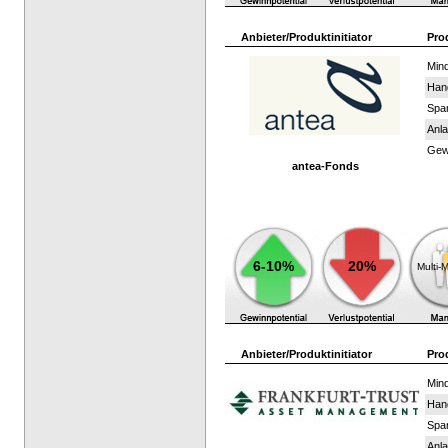
Anbieter/Produktinitiator
Pro
Mind
Han
Spar
Anla
Gewi
antea-Fonds
6-10%
20%
Multi-
Anbieter/Produktinitiator
Pro
Mind
Han
Spar
Anla