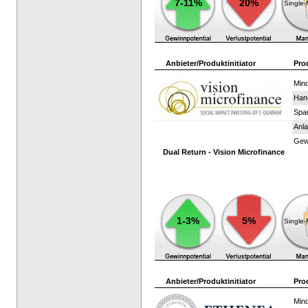
7-11%
20%
Single
Anbieter/Produktinitiator
Pro
Mind
Han
Spar
Anla
Gewi
Dual Return - Vision Microfinance
1-3%
5%
Single
Anbieter/Produktinitiator
Pro
Mind