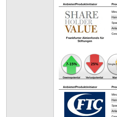
Anbieter/Produktinitiator
Pro
Mind
Han
Spar
Anla
Gewi
Frankfurter Aktienfonds für
Stiftungen
7-15%
25%
Single
Anbieter/Produktinitiator
Pro
Mind
Han
Spar
Anla
Gewi