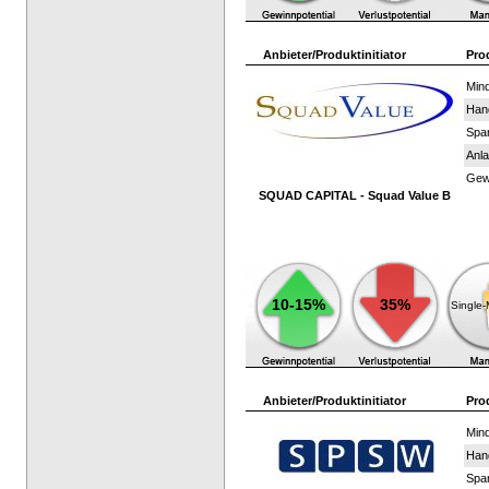
Anbieter/Produktinitiator
Pro
Mind
Han
Spar
Anla
Gewi
SQUAD CAPITAL - Squad Value B
10-15%
35%
Single
Anbieter/Produktinitiator
Pro
Mind
Han
Spar