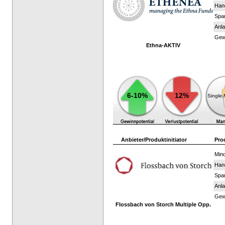
Han
Spar
Anla
Gewi
Ethna-AKTIV
6-10%
12%
Single
Anbieter/Produktinitiator
Pro
Mind
Han
Spar
Anla
Gewi
Flossbach von Storch Multiple Opp.