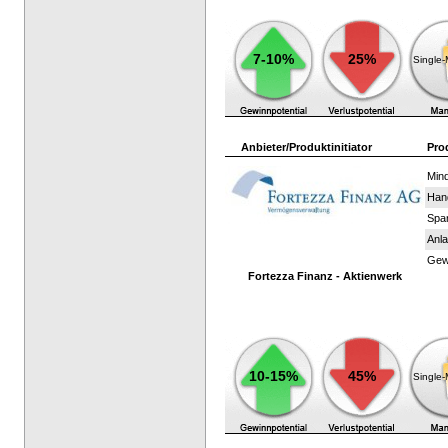
7-10%
25%
Single
Anbieter/Produktinitiator
Pro
Mind
Han
Spar
Anla
Gewi
Fortezza Finanz - Aktienwerk
10-15%
45%
Single