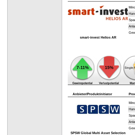
Mind
Han
Spar
Anla
Gewi
smart-invest Helios AR
7-11%
15%
Single
Anbieter/Produktinitiator
Pro
Mind
Han
Spar
Anla
Gewi
SPSW Global Multi Asset Selection