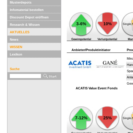
Musterdepots
Infomaterial bestellen
Discount Depot eröffnen
3-6%
10%
Single
Research & Wissen
AKTUELLES
News
WISSEN
Anbieter/Produktinitiator
Pro
Lexikon
Mind
Han
Suche
Spar
Anla
Gewi
ACATIS Value Event Fonds
7-12%
25%
Single