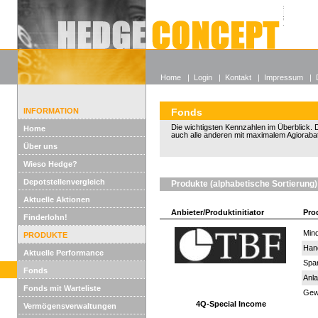
Alle off
Lexikon
Wieso He
Home
|
Login
|
Kontakt
|
Impressum
|
INFORMATION
Fonds
Die wichtigsten Kennzahlen im Überblick. D
Home
auch alle anderen mit maximalem Agiorabat
Über uns
Wieso Hedge?
Depotstellenvergleich
Produkte (alphabetische Sortierung)
Aktuelle Aktionen
Anbieter/Produktinitiator
Pro
Finderlohn!
Mind
PRODUKTE
Han
Aktuelle Performance
Spar
Fonds
Anla
Fonds mit Warteliste
Gewi
4Q-Special Income
Vermögensverwaltungen