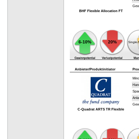
Gewi
BHF Flexible Allocation FT
6-10%
20%
Single
Anbieter/Produktinitiator
Pro
Mind
Han
Spar
Anla
Gewi
C-Quadrat ARTS TR Flexible