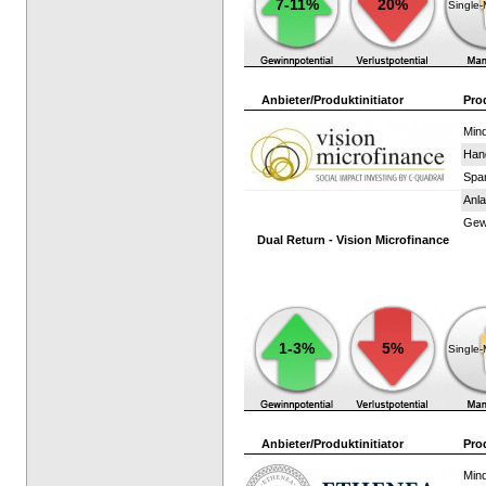
7-11%
20%
Single
Anbieter/Produktinitiator
Pro
Mind
Han
Spar
Anla
Gewi
Dual Return - Vision Microfinance
1-3%
5%
Single
Anbieter/Produktinitiator
Pro
Mind