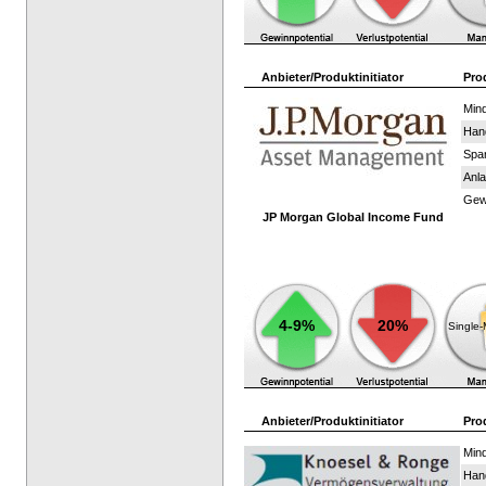
Anbieter/Produktinitiator
Pro
Mind
Han
Spar
Anla
Gewi
JP Morgan Global Income Fund
4-9%
20%
Single
Anbieter/Produktinitiator
Pro
Mind
Han