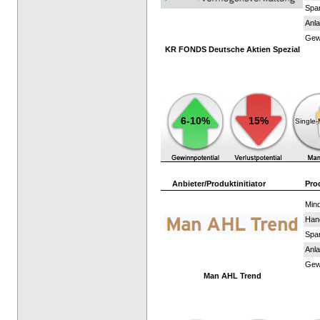
Spar
Anla
Gewi
KR FONDS Deutsche Aktien Spezial
6-10%
15%
Single
Anbieter/Produktinitiator
Pro
Mind
Han
Spar
Anla
Gewi
Man AHL Trend