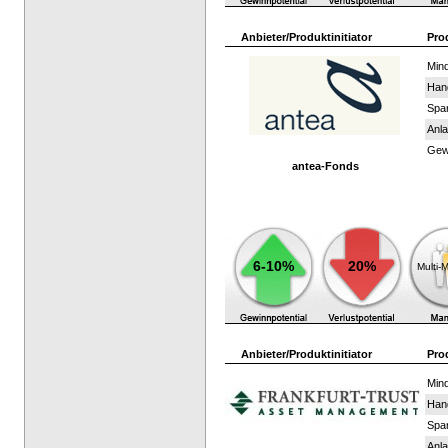
Anbieter/Produktinitiator
Pro
Mind
Han
Spar
Anla
Gewi
antea-Fonds
6-10%
20%
Multi-
Anbieter/Produktinitiator
Pro
Mind
Han
Spar
Anla