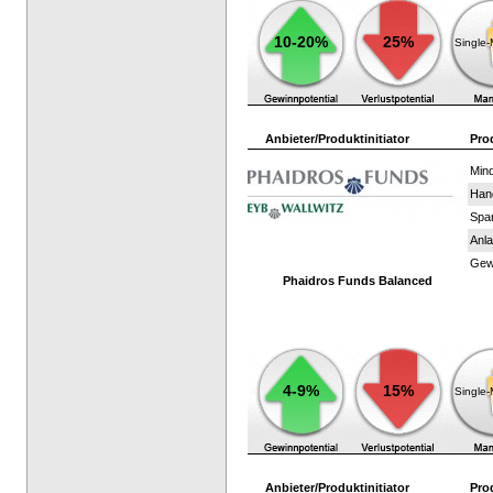
10-20%
25%
Single
Anbieter/Produktinitiator
Pro
Mind
Han
Spar
Anla
Gewi
Phaidros Funds Balanced
4-9%
15%
Single
Anbieter/Produktinitiator
Pro