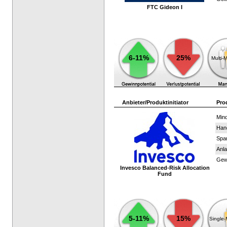
FTC Gideon I
6-11%
25%
Multi-
Anbieter/Produktinitiator
Pro
Mind
Han
Spar
Anla
Gewi
Invesco Balanced-Risk Allocation
Fund
5-11%
15%
Single