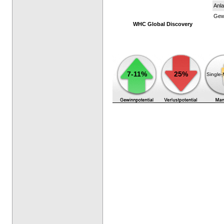
Anla
Gewi
WHC Global Discovery
7-11%
25%
Single