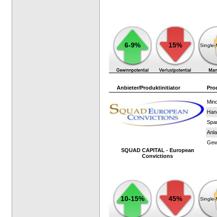
6-9%
15%
Single
Anbieter/Produktinitiator
Pro
Mind
Han
Spar
Anla
Gewi
SQUAD CAPITAL - European
Convictions
10-15%
45%
Single