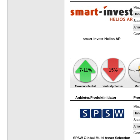
Mind
Han
Spar
Anla
Gewi
smart-invest Helios AR
7-11%
15%
Single
Anbieter/Produktinitiator
Pro
Mind
Han
Spar
Anla
Gewi
SPSW Global Multi Asset Selection