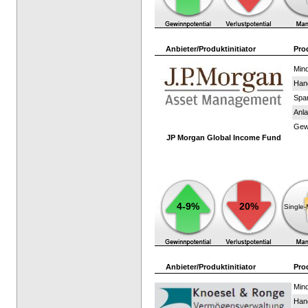
Anbieter/Produktinitiator
Pro
Mind
Han
Spar
Anla
Gewi
JP Morgan Global Income Fund
4-9%
20%
Single
Anbieter/Produktinitiator
Pro
Mind
Han