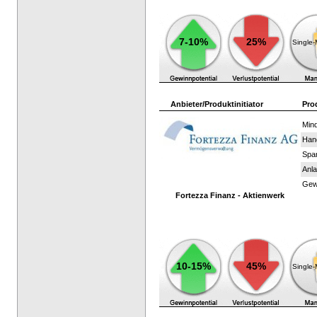
7-10%
25%
Single
Anbieter/Produktinitiator
Pro
Mind
Han
Spar
Anla
Gewi
Fortezza Finanz - Aktienwerk
10-15%
45%
Single