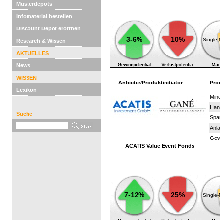
Musterdepots
Infomaterial bestellen
Discount Depot eröffnen
3-6%
10%
Single
Research & Wissen
AKTUELLES
News
WISSEN
Anbieter/Produktinitiator
Pro
Lexikon
Mind
Han
Suche
Spar
Anla
Gewi
ACATIS Value Event Fonds
7-12%
25%
Single