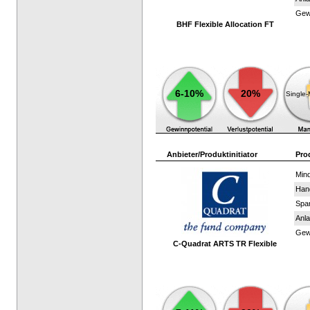
Gewi
BHF Flexible Allocation FT
6-10%
20%
Single
Anbieter/Produktinitiator
Pro
Mind
Han
Spar
Anla
Gewi
C-Quadrat ARTS TR Flexible