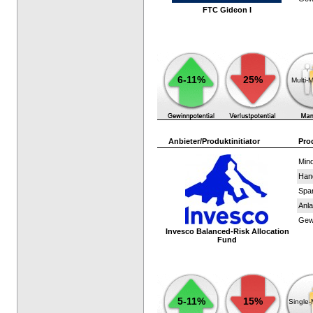
FTC Gideon I
6-11%
25%
Multi-
Anbieter/Produktinitiator
Pro
Mind
Han
Spar
Anla
Gewi
Invesco Balanced-Risk Allocation
Fund
5-11%
15%
Single