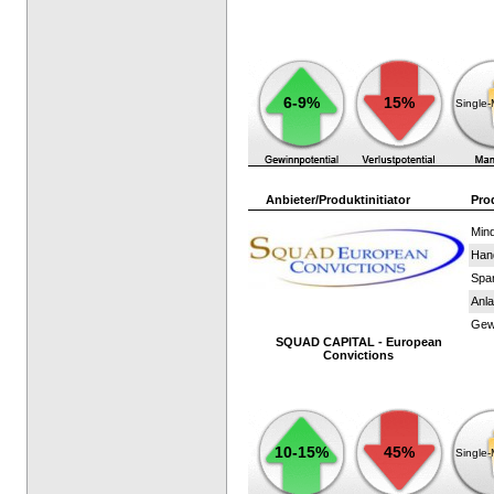
6-9%
15%
Single
Anbieter/Produktinitiator
Pro
Mind
Han
Spar
Anla
Gewi
SQUAD CAPITAL - European
Convictions
10-15%
45%
Single