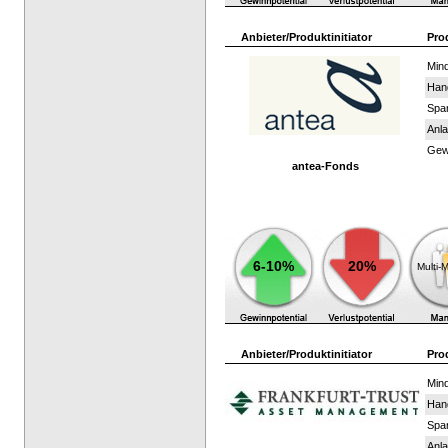
Anbieter/Produktinitiator
Pro
Mind
Han
Spar
Anla
Gewi
antea-Fonds
6-10%
20%
Multi-
Anbieter/Produktinitiator
Pro
Mind
Han
Spar
Anla