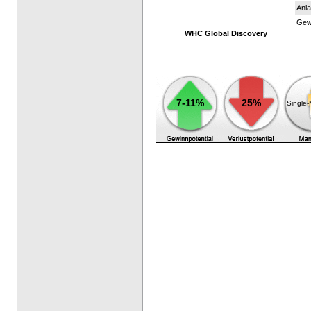
Anla
Gewi
WHC Global Discovery
7-11%
25%
Single