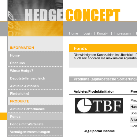
Alle off
Lexikon
Wieso He
Home
|
Login
|
Kontakt
|
Impressum
|
INFORMATION
Fonds
Die wichtigsten Kennzahlen im Überblick. D
Home
auch alle anderen mit maximalem Agiorabat
Über uns
Wieso Hedge?
Depotstellenvergleich
Produkte (alphabetische Sortierung)
Aktuelle Aktionen
Anbieter/Produktinitiator
Pro
Finderlohn!
Mind
PRODUKTE
Han
Aktuelle Performance
Spar
Fonds
Anla
Fonds mit Warteliste
Gewi
4Q-Special Income
Vermögensverwaltungen