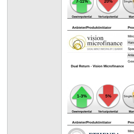
7-11%
20%
Single
Anbieter/Produktinitiator
Pro
Mind
Han
Spar
Anla
Gewi
Dual Return - Vision Microfinance
1-3%
5%
Single
Anbieter/Produktinitiator
Pro
Mind