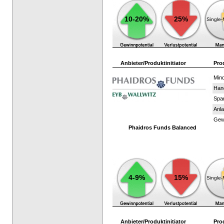
10-20%
25%
Single
Anbieter/Produktinitiator
Pro
Mind
Han
Spar
Anla
Gewi
Phaidros Funds Balanced
4-9%
15%
Single
Anbieter/Produktinitiator
Pro