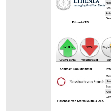
Han
Spar
Anla
Gewi
Ethna-AKTIV
6-10%
12%
Single
Anbieter/Produktinitiator
Pro
Mind
Han
Spar
Anla
Gewi
Flossbach von Storch Multiple Opp.