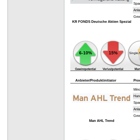
Spar
Anla
Gewi
KR FONDS Deutsche Aktien Spezial
6-10%
15%
Single
Anbieter/Produktinitiator
Pro
Mind
Han
Spar
Anla
Gewi
Man AHL Trend