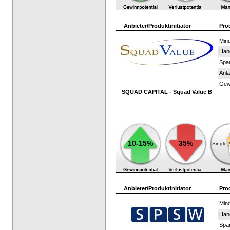
Anbieter/Produktinitiator
Pro
Mind
Han
Spar
Anla
Gewi
SQUAD CAPITAL - Squad Value B
10-15%
35%
Single
Anbieter/Produktinitiator
Pro
Mind
Han
Spar