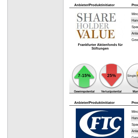
Anbieter/Produktinitiator
Pro
Mind
Han
Spar
Anla
Gewi
Frankfurter Aktienfonds für
Stiftungen
7-15%
25%
Single
Anbieter/Produktinitiator
Pro
Mind
Han
Spar
Anla
Gewi