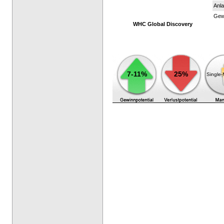
Anla
Gewi
WHC Global Discovery
7-11%
25%
Single