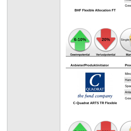
Gewi
BHF Flexible Allocation FT
6-10%
20%
Single
Anbieter/Produktinitiator
Pro
Mind
Han
Spar
Anla
Gewi
C-Quadrat ARTS TR Flexible