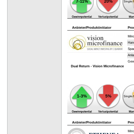
7-11%
20%
Single
Anbieter/Produktinitiator
Pro
Mind
Han
Spar
Anla
Gewi
Dual Return - Vision Microfinance
1-3%
5%
Single
Anbieter/Produktinitiator
Pro
Mind