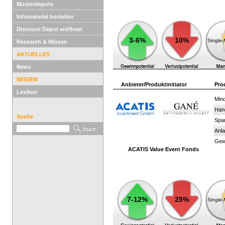
Musterdepots
Infomaterial bestellen
Discount Depot eröffnen
3-6%
10%
Single
Research & Wissen
AKTUELLES
News
WISSEN
Anbieter/Produktinitiator
Pro
Lexikon
Mind
Han
Suche
Spar
Anla
Gewi
ACATIS Value Event Fonds
7-12%
25%
Single