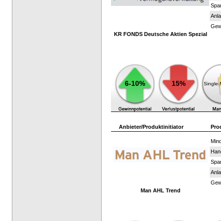
Spar
Anla
Gewi
KR FONDS Deutsche Aktien Spezial
6-10%
15%
Single
Anbieter/Produktinitiator
Pro
Mind
Han
Spar
Anla
Gewi
Man AHL Trend