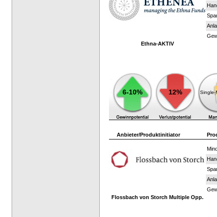
Han
Spar
Anla
Gewi
Ethna-AKTIV
6-10%
12%
Single
Anbieter/Produktinitiator
Pro
Mind
Han
Spar
Anla
Gewi
Flossbach von Storch Multiple Opp.