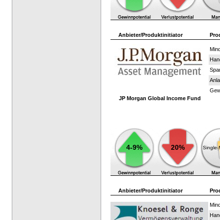
Anbieter/Produktinitiator
Pro
Mind
Han
Spar
Anla
Gewi
JP Morgan Global Income Fund
4-9%
20%
Single
Anbieter/Produktinitiator
Pro
Mind
Han