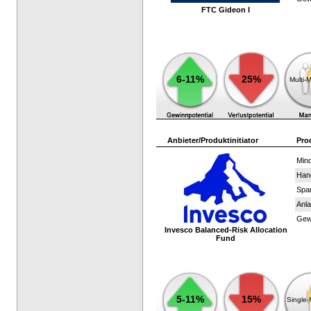
FTC Gideon I
6-11%
25%
Multi-
Anbieter/Produktinitiator
Pro
Mind
Han
Spar
Anla
Gewi
Invesco Balanced-Risk Allocation
Fund
5-11%
15%
Single