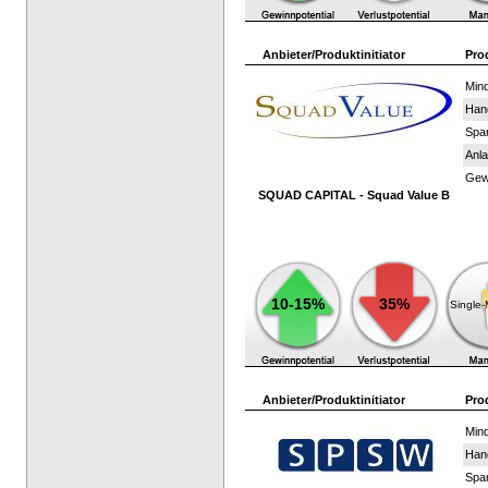
Anbieter/Produktinitiator
Pro
Mind
Han
Spar
Anla
Gewi
SQUAD CAPITAL - Squad Value B
10-15%
35%
Single
Anbieter/Produktinitiator
Pro
Mind
Han
Spar