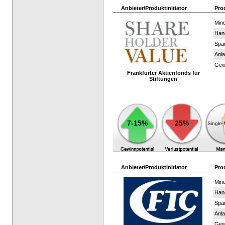
Anbieter/Produktinitiator
Pro
Mind
Han
Spar
Anla
Gewi
Frankfurter Aktienfonds für
Stiftungen
7-15%
25%
Single
Anbieter/Produktinitiator
Pro
Mind
Han
Spar
Anla
Gewi