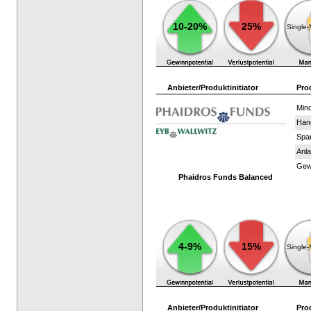
10-20%
25%
Single
Anbieter/Produktinitiator
Pro
Mind
Han
Spar
Anla
Gewi
Phaidros Funds Balanced
4-9%
15%
Single
Anbieter/Produktinitiator
Pro