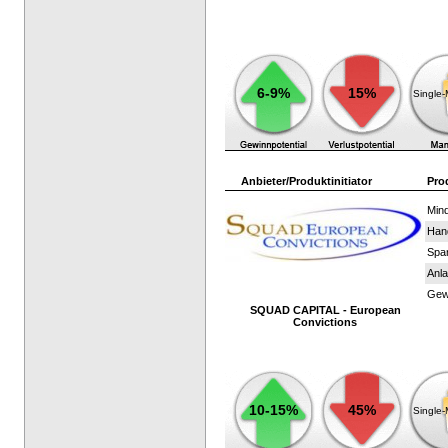
6-9%
15%
Single
Anbieter/Produktinitiator
Pro
Mind
Han
Spar
Anla
Gewi
SQUAD CAPITAL - European
Convictions
10-15%
45%
Single