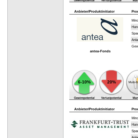
Anbieter/Produktinitiator
Pro
Mind
Han
Spar
Anla
Gewi
antea-Fonds
6-10%
20%
Multi-
Anbieter/Produktinitiator
Pro
Mind
Han
Spar
Anla