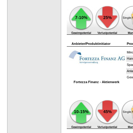
7-10%
25%
Single
Anbieter/Produktinitiator
Pro
Mind
Han
Spar
Anla
Gewi
Fortezza Finanz - Aktienwerk
10-15%
45%
Single