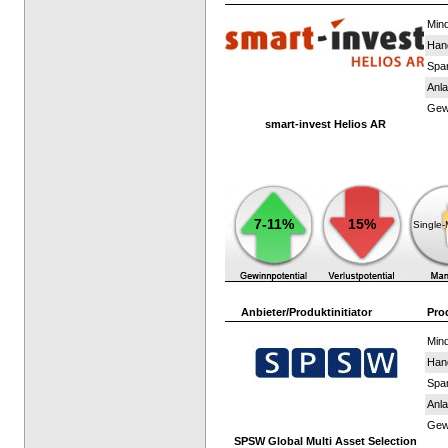
Mind
Han
Spar
Anla
Gewi
smart-invest Helios AR
7-11%
15%
Single
Anbieter/Produktinitiator
Pro
Mind
Han
Spar
Anla
Gewi
SPSW Global Multi Asset Selection