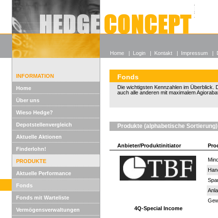
Alle off
Lexikon
Wieso He
Home
|
Login
|
Kontakt
|
Impressum
|
INFORMATION
Fonds
Die wichtigsten Kennzahlen im Überblick. D
Home
auch alle anderen mit maximalem Agiorabat
Über uns
Wieso Hedge?
Depotstellenvergleich
Produkte (alphabetische Sortierung)
Aktuelle Aktionen
Anbieter/Produktinitiator
Pro
Finderlohn!
Mind
PRODUKTE
Han
Aktuelle Performance
Spar
Fonds
Anla
Fonds mit Warteliste
Gewi
4Q-Special Income
Vermögensverwaltungen