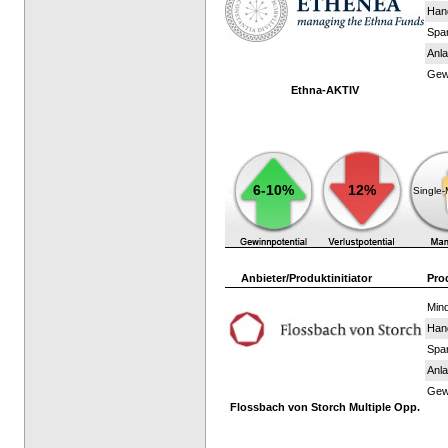
Han
Spar
Anla
Gewi
Ethna-AKTIV
6-10%
12%
Single
Anbieter/Produktinitiator
Pro
Mind
Han
Spar
Anla
Gewi
Flossbach von Storch Multiple Opp.