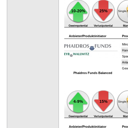
10-20%
25%
Single
Anbieter/Produktinitiator
Pro
Mind
Han
Spar
Anla
Gewi
Phaidros Funds Balanced
4-9%
15%
Single
Anbieter/Produktinitiator
Pro