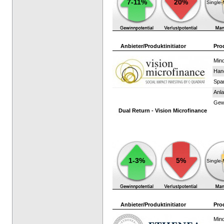
7-11%
20%
Single
Anbieter/Produktinitiator
Pro
Mind
Han
Spar
Anla
Gewi
Dual Return - Vision Microfinance
1-3%
5%
Single
Anbieter/Produktinitiator
Pro
Mind