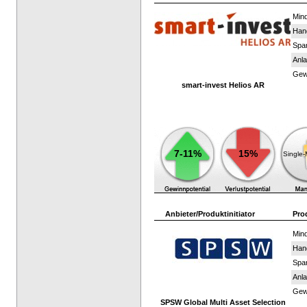
Mind
Han
Spar
Anla
Gewi
smart-invest Helios AR
7-11%
15%
Single
Anbieter/Produktinitiator
Pro
Mind
Han
Spar
Anla
Gewi
SPSW Global Multi Asset Selection