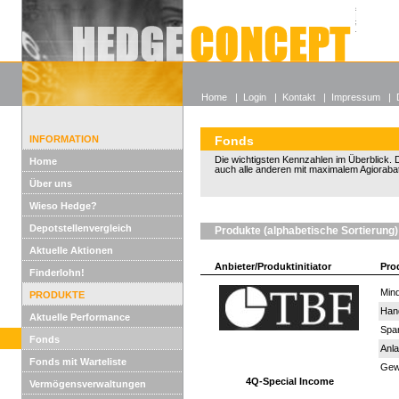
Alle off
Lexikon
Wieso He
Home
|
Login
|
Kontakt
|
Impressum
|
INFORMATION
Fonds
Die wichtigsten Kennzahlen im Überblick. D
Home
auch alle anderen mit maximalem Agiorabat
Über uns
Wieso Hedge?
Depotstellenvergleich
Produkte (alphabetische Sortierung)
Aktuelle Aktionen
Anbieter/Produktinitiator
Pro
Finderlohn!
Mind
PRODUKTE
Han
Aktuelle Performance
Spar
Fonds
Anla
Fonds mit Warteliste
Gewi
4Q-Special Income
Vermögensverwaltungen