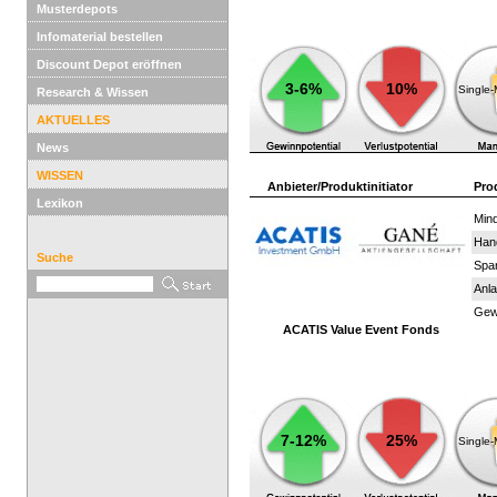
Musterdepots
Infomaterial bestellen
Discount Depot eröffnen
3-6%
10%
Single
Research & Wissen
AKTUELLES
News
WISSEN
Anbieter/Produktinitiator
Pro
Lexikon
Mind
Han
Suche
Spar
Anla
Gewi
ACATIS Value Event Fonds
7-12%
25%
Single