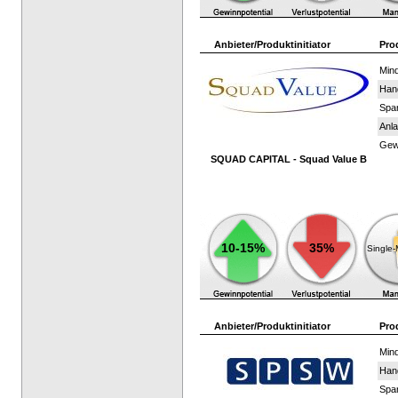
Anbieter/Produktinitiator
Pro
Mind
Han
Spar
Anla
Gewi
SQUAD CAPITAL - Squad Value B
10-15%
35%
Single
Anbieter/Produktinitiator
Pro
Mind
Han
Spar