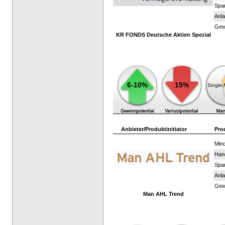
Spar
Anla
Gewi
KR FONDS Deutsche Aktien Spezial
6-10%
15%
Single
Anbieter/Produktinitiator
Pro
Mind
Han
Spar
Anla
Gewi
Man AHL Trend