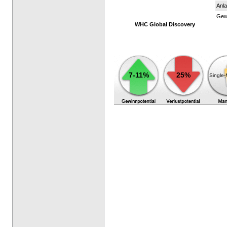
Anla
Gewi
WHC Global Discovery
7-11%
25%
Single