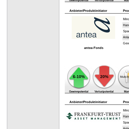
Anbieter/Produktinitiator
Pro
Mind
Han
Spar
Anla
Gewi
antea-Fonds
6-10%
20%
Multi-
Anbieter/Produktinitiator
Pro
Mind
Han
Spar
Anla