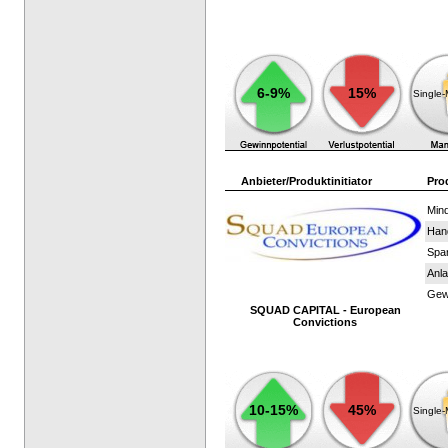
6-9%
15%
Single
Anbieter/Produktinitiator
Pro
Mind
Han
Spar
Anla
Gewi
SQUAD CAPITAL - European
Convictions
10-15%
45%
Single