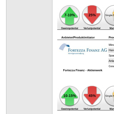
7-10%
25%
Single
Anbieter/Produktinitiator
Pro
Mind
Han
Spar
Anla
Gewi
Fortezza Finanz - Aktienwerk
10-15%
45%
Single