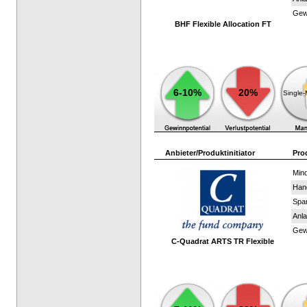
Gewi
BHF Flexible Allocation FT
6-10%
20%
Single
Anbieter/Produktinitiator
Pro
Mind
Han
Spar
Anla
Gewi
C-Quadrat ARTS TR Flexible