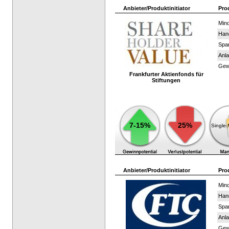
Anbieter/Produktinitiator
Pro
Mind
Han
Spar
Anla
Gewi
Frankfurter Aktienfonds für
Stiftungen
7-15%
25%
Single
Anbieter/Produktinitiator
Pro
Mind
Han
Spar
Anla
Gewi