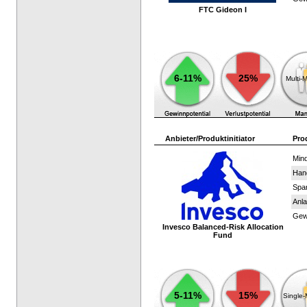
FTC Gideon I
6-11%
25%
Multi-
Anbieter/Produktinitiator
Pro
Mind
Han
Spar
Anla
Gewi
Invesco Balanced-Risk Allocation
Fund
5-11%
15%
Single