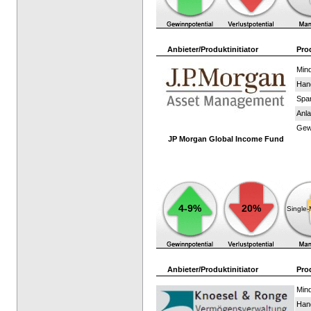
Anbieter/Produktinitiator
Pro
Mind
Han
Spar
Anla
Gewi
JP Morgan Global Income Fund
4-9%
20%
Single
Anbieter/Produktinitiator
Pro
Mind
Han