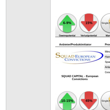
6-9%
15%
Single
Anbieter/Produktinitiator
Pro
Mind
Han
Spar
Anla
Gewi
SQUAD CAPITAL - European
Convictions
10-15%
45%
Single