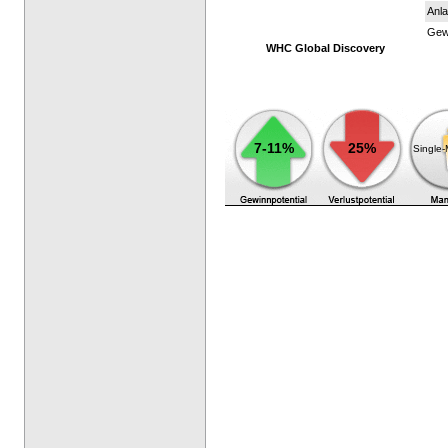
Anla
Gewi
WHC Global Discovery
7-11%
25%
Single