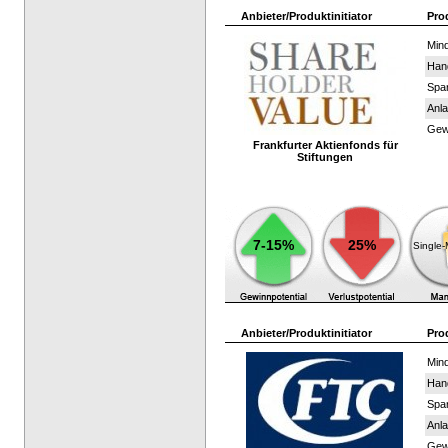
Anbieter/Produktinitiator
Pro
Mind
Han
Spar
Anla
Gewi
Frankfurter Aktienfonds für
Stiftungen
7-15%
25%
Single
Anbieter/Produktinitiator
Pro
Mind
Han
Spar
Anla
Gewi