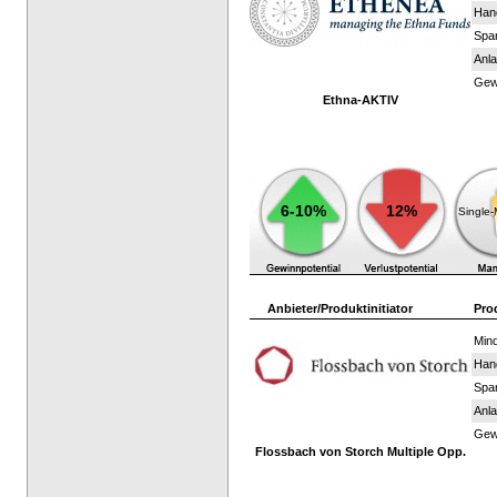
Han
Spar
Anla
Gewi
Ethna-AKTIV
6-10%
12%
Single
Anbieter/Produktinitiator
Pro
Mind
Han
Spar
Anla
Gewi
Flossbach von Storch Multiple Opp.