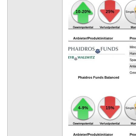
10-20%
25%
Single
Anbieter/Produktinitiator
Pro
Mind
Han
Spar
Anla
Gewi
Phaidros Funds Balanced
4-9%
15%
Single
Anbieter/Produktinitiator
Pro