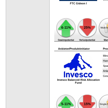
FTC Gideon I
6-11%
25%
Multi-
Anbieter/Produktinitiator
Pro
Mind
Han
Spar
Anla
Gewi
Invesco Balanced-Risk Allocation
Fund
5-11%
15%
Single