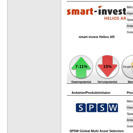
Mind
Han
Spar
Anla
Gewi
smart-invest Helios AR
7-11%
15%
Single
Anbieter/Produktinitiator
Pro
Mind
Han
Spar
Anla
Gewi
SPSW Global Multi Asset Selection