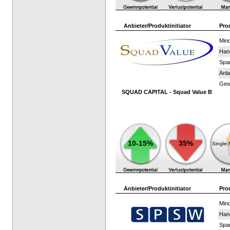
Anbieter/Produktinitiator
Pro
Mind
Han
Spar
Anla
Gewi
SQUAD CAPITAL - Squad Value B
10-15%
35%
Single
Anbieter/Produktinitiator
Pro
Mind
Han
Spar