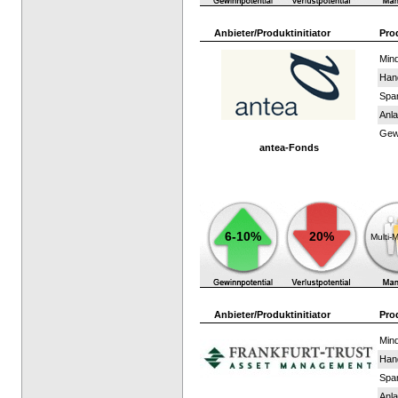
Anbieter/Produktinitiator
Pro
Mind
Han
Spar
Anla
Gewi
antea-Fonds
6-10%
20%
Multi-
Anbieter/Produktinitiator
Pro
Mind
Han
Spar
Anla