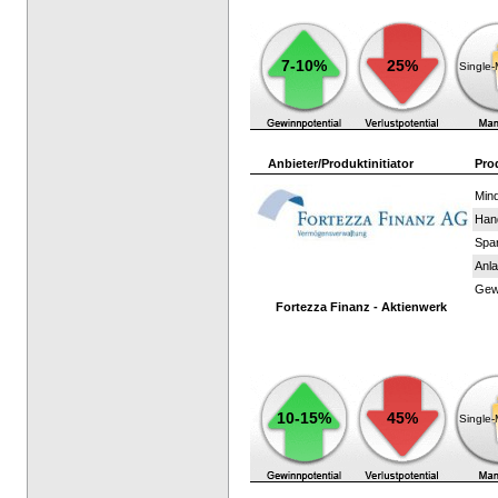
7-10%
25%
Single
Anbieter/Produktinitiator
Pro
Mind
Han
Spar
Anla
Gewi
Fortezza Finanz - Aktienwerk
10-15%
45%
Single