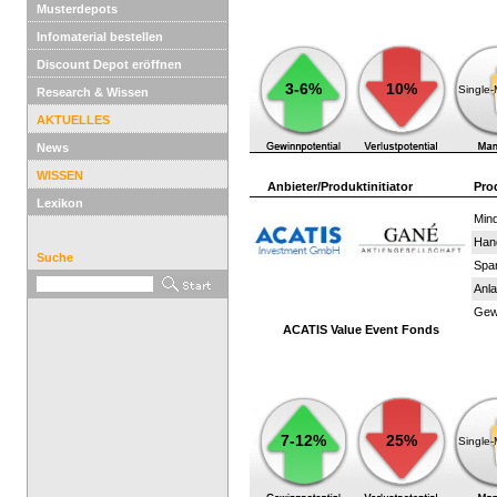
Musterdepots
Infomaterial bestellen
Discount Depot eröffnen
3-6%
10%
Single
Research & Wissen
AKTUELLES
News
WISSEN
Anbieter/Produktinitiator
Pro
Lexikon
Mind
Han
Suche
Spar
Anla
Gewi
ACATIS Value Event Fonds
7-12%
25%
Single