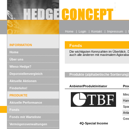
Alle off
Lexikon
Wieso He
Home
|
Login
|
Kontakt
|
Impressum
|
INFORMATION
Fonds
Die wichtigsten Kennzahlen im Überblick. D
Home
auch alle anderen mit maximalem Agiorabat
Über uns
Wieso Hedge?
Depotstellenvergleich
Produkte (alphabetische Sortierung)
Aktuelle Aktionen
Anbieter/Produktinitiator
Pro
Finderlohn!
Mind
PRODUKTE
Han
Aktuelle Performance
Spar
Fonds
Anla
Fonds mit Warteliste
Gewi
4Q-Special Income
Vermögensverwaltungen