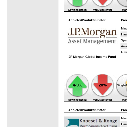
Anbieter/Produktinitiator
Pro
Mind
Han
Spar
Anla
Gewi
JP Morgan Global Income Fund
4-9%
20%
Single
Anbieter/Produktinitiator
Pro
Mind
Han