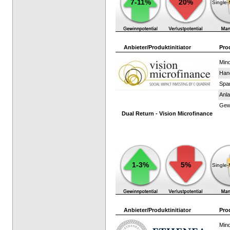
7-11%
20%
Single
Anbieter/Produktinitiator
Pro
Mind
Han
Spar
Anla
Gewi
Dual Return - Vision Microfinance
1-3%
5%
Single
Anbieter/Produktinitiator
Pro
Mind