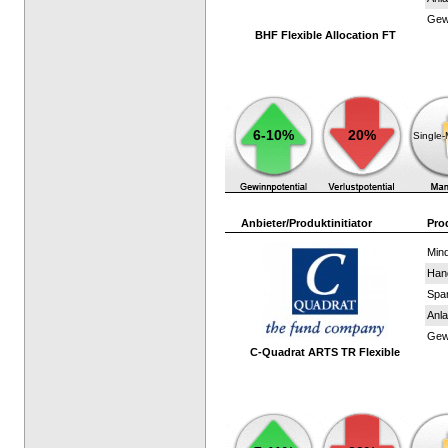
Gewi
BHF Flexible Allocation FT
6-10%
20%
Single
Anbieter/Produktinitiator
Pro
Mind
Han
Spar
Anla
Gewi
C-Quadrat ARTS TR Flexible