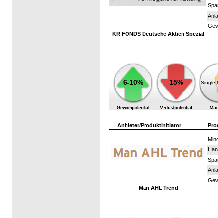
Spar
Anla
Gewi
KR FONDS Deutsche Aktien Spezial
6-10%
15%
Single
Anbieter/Produktinitiator
Pro
Mind
Han
Spar
Anla
Gewi
Man AHL Trend