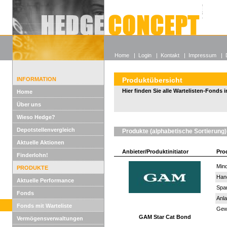
Alle off
Lexikon
Wieso He
Home
|
Login
|
Kontakt
|
Impressum
|
INFORMATION
Produktübersicht
Hier finden Sie alle Wartelisten-Fonds i
Home
Über uns
Wieso Hedge?
Depotstellenvergleich
Produkte (alphabetische Sortierung)
Aktuelle Aktionen
Anbieter/Produktinitiator
Pro
Finderlohn!
Mind
PRODUKTE
Han
Aktuelle Performance
Spar
Fonds
Anla
Fonds mit Warteliste
Gewi
GAM Star Cat Bond
Vermögensverwaltungen