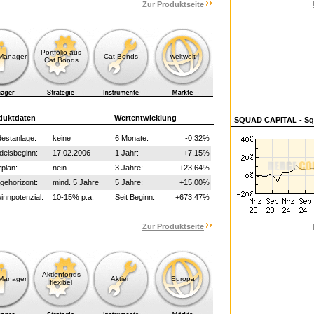
Zur Produktseite
Portfolio aus
-Manager
Cat Bonds
weltweit
Cat Bonds
duktdaten
Wertentwicklung
SQUAD CAPITAL - Sq
estanlage:
keine
6 Monate:
-0,32%
delsbeginn:
17.02.2006
1 Jahr:
+7,15%
plan:
nein
3 Jahre:
+23,64%
gehorizont:
mind. 5 Jahre
5 Jahre:
+15,00%
nnpotenzial:
10-15% p.a.
Seit Beginn:
+673,47%
Zur Produktseite
Aktienfonds
-Manager
Aktien
Europa
flexibel