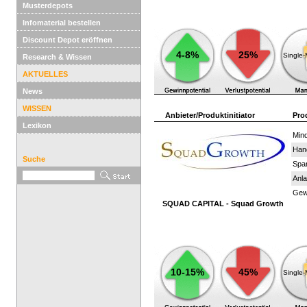
Musterdepots
Infomaterial bestellen
Discount Depot eröffnen
4-8%
25%
Single
Research & Wissen
AKTUELLES
News
WISSEN
Anbieter/Produktinitiator
Pro
Lexikon
Mind
Han
Suche
Spar
Anla
Gewi
SQUAD CAPITAL - Squad Growth
10-15%
45%
Single