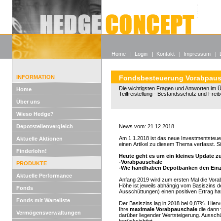
Alle off
Lexikon
Wieso He
Home
|
Login
|
Kontakt
|
Impressum
|
INFORMATION
Fondsbesteuerung Vorabpaus
Die wichtigsten Fragen und Antworten im Ü
Home
Teilfreistellung - Bestandsschutz und Frei
Über uns
Wieso Hedge?
Depotstellenvergleich
News vom: 21.12.2018
Am 1.1.2018 ist das neue Investmentsteuerg
Aktuelle Aktionen
einen Artikel zu diesem Thema verfasst. 
Finderlohn!
Heute geht es um ein kleines Update 
-Vorabpauschale
PRODUKTE
-Wie handhaben Depotbanken den Ein
Aktuelle Performance
Anfang 2019 wird zum ersten Mal die Vorab
Höhe ist jeweils abhängig vom Basiszins d
Fonds
Ausschüttungen) einen positiven Ertrag hat
Fonds mit Warteliste
Der Basiszins lag in 2018 bei 0,87%. Hie
Ihre
maximale Vorabpauschale
die dann 
Vermögensverwaltungen
darüber liegender Wertsteigerung. Aussch