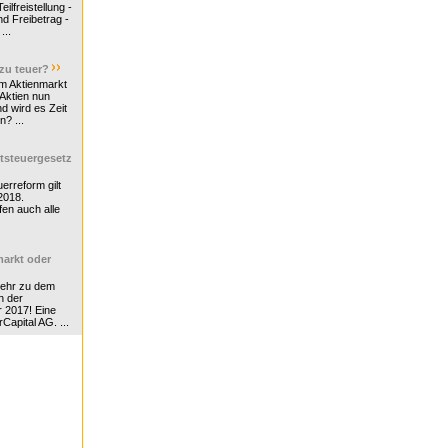
ilfreistellung -
d Freibetrag -
...
 zu teuer?
m Aktienmarkt
 Aktien nun
nd wird es Zeit
n? ...
tsteuergesetz
erreform gilt
2018.
en auch alle
arkt oder
Mehr zu dem
n der
r 2017! Eine
rCapital AG. ...