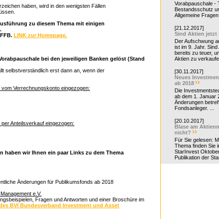
Vorabpauschale - Te
rzeichen haben, wird in den wenigsten Fällen
Bestandsschutz un
üssen.
Allgemeine Fragen 
e Ausführung zu diesem Thema mit einigen
[21.12.2017]
.
Sind Aktien jetzt
r FFB.
LINK zur Homepage.
Der Aufschwung a
ist im 9. Jahr. Sind
bereits zu teuer, u
 Vorabpauschale bei den jeweiligen Banken gelöst (Stand
Aktien zu verkaufe
lt selbstverständlich erst dann an, wenn der
[30.11.2017]
Neues Investmen
ab 2018
se vom Verrechnungskonto eingezogen:
Die Investmentsteu
ab dem 1. Januar 
Änderungen betreff
Fondsanleger. ...
[20.10.2017]
 per Anteilsverkauf eingezogen:
Blase am Aktienm
nicht?
Für Sie gelesen: 
Thema finden Sie i
StarInvest Oktobe
en haben wir Ihnen ein paar Links zu dem Thema
Publikation der Sta
tliche Änderungen für Publikumsfonds ab 2018
 Management e.V.
nungsbeispielen, Fragen und Antworten und einer Broschüre im
e des BVI Bundesverband Investment und Asset