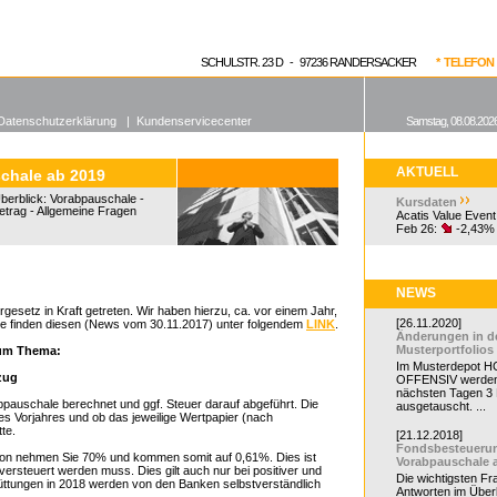
enen Fonds
Aktuelle Kurse
dgefonds?
SCHULSTR. 23 D - 97236 RANDERSACKER
* TELEFON 0
Datenschutzerklärung
|
Kundenservicecenter
Samstag, 08.08.2026
AKTUELL
chale ab 2019
berblick: Vorabpauschale -
Kursdaten
betrag - Allgemeine Fragen
Acatis Value Event
Feb 26:
-2,43%
NEWS
esetz in Kraft getreten. Wir haben hierzu, ca. vor einem Jahr,
[26.11.2020]
Sie finden diesen (News vom 30.11.2017) unter folgendem
LINK
.
Änderungen in d
Musterportfolios
zum Thema:
Im Musterdepot HC
zug
OFFENSIV werden
nächsten Tagen 3
pauschale berechnet und ggf. Steuer darauf abgeführt. Die
ausgetauscht. ...
es Vorjahres und ob das jeweilige Wertpapier (nach
te.
[21.12.2018]
Fondsbesteueru
rvon nehmen Sie 70% und kommen somit auf 0,61%. Dies ist
Vorabpauschale 
versteuert werden muss. Dies gilt auch nur bei positiver und
Die wichtigsten F
üttungen in 2018 werden von den Banken selbstverständlich
Antworten im Überb