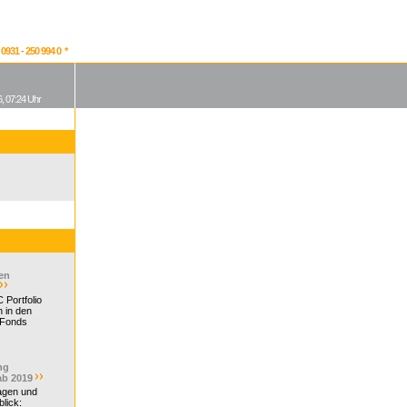
931 - 250 994 0 *
, 07:24 Uhr
en
 Portfolio
 in den
 Fonds
ng
ab 2019
ragen und
lick: