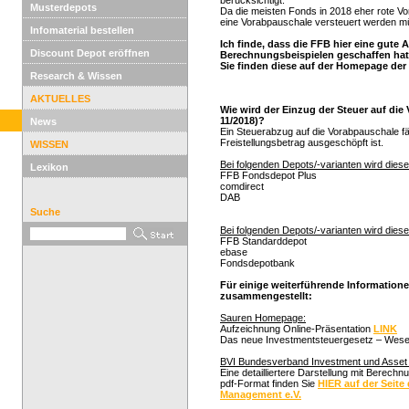
berücksichtigt.
Musterdepots
Da die meisten Fonds in 2018 eher rote Vo
eine Vorabpauschale versteuert werden m
Infomaterial bestellen
Ich finde, dass die FFB hier eine gut
Discount Depot eröffnen
Berechnungsbeispielen geschaffen hat
Sie finden diese auf der Homepage de
Research & Wissen
AKTUELLES
Wie wird der Einzug der Steuer auf die
11/2018)?
News
Ein Steuerabzug auf die Vorabpauschale fäl
Freistellungsbetrag ausgeschöpft ist.
WISSEN
Bei folgenden Depots/-varianten wird die
Lexikon
FFB Fondsdepot Plus
comdirect
DAB
Suche
Bei folgenden Depots/-varianten wird diese
FFB Standarddepot
ebase
Fondsdepotbank
Für einige weiterführende Information
zusammengestellt:
Sauren Homepage:
Aufzeichnung Online-Präsentation
LINK
Das neue Investmentsteuergesetz – Wesen
BVI Bundesverband Investment und Asset
Eine detailliertere Darstellung mit Berech
pdf-Format finden Sie
HIER auf der Seit
Management e.V.