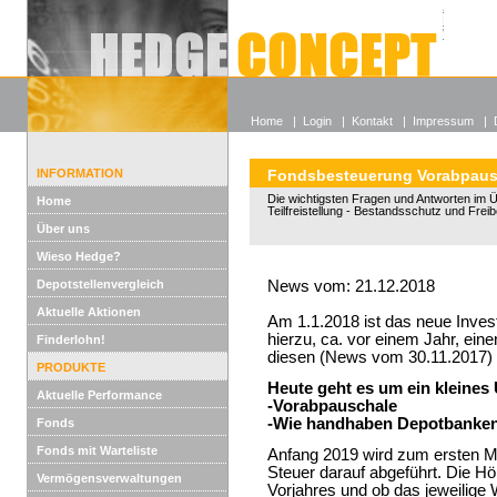
Alle off
Lexikon
Wieso He
Home
|
Login
|
Kontakt
|
Impressum
|
INFORMATION
Fondsbesteuerung Vorabpaus
Die wichtigsten Fragen und Antworten im Ü
Home
Teilfreistellung - Bestandsschutz und Frei
Über uns
Wieso Hedge?
Depotstellenvergleich
News vom: 21.12.2018
Aktuelle Aktionen
Am 1.1.2018 ist das neue Inves
hierzu, ca. vor einem Jahr, ein
Finderlohn!
diesen (News vom 30.11.2017)
PRODUKTE
Heute geht es um ein kleine
Aktuelle Performance
-Vorabpauschale
-Wie handhaben Depotbanken
Fonds
Fonds mit Warteliste
Anfang 2019 wird zum ersten Ma
Steuer darauf abgeführt. Die H
Vermögensverwaltungen
Vorjahres und ob das jeweilige