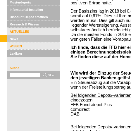
Musterdepots
positiven Ertrag hatte.
Infomaterial bestellen
Der Basiszins lag in 2018 bei
somit auf 0,61%. Dies ist Ihre
m
Discount Depot eröffnen
werden muss. Dies gilt auch nur
Research & Wissen
liegender Wertsteigerung. Aus
selbstverständlich berücksichtig
AKTUELLES
Da die meisten Fonds in 2018 e
wenigsten Fällen eine Vorabpa
News
WISSEN
Ich finde, dass die FFB hier
einigen Berechnungsbeispiele
Lexikon
Sie finden diese auf der Ho
Suche
Wie wird der Einzug der Steu
den jeweiligen Banken gelöst
Ein Steuerabzug auf die Vorabpa
wenn der Freistellungsbetrag au
Bei folgenden Depots/-variant
eingezogen:
FFB Fondsdepot Plus
comdirect
DAB
Bei folgenden Depots/-varianten