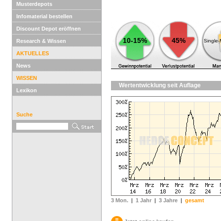
Musterdepots
Infomaterial bestellen
Discount Depot eröffnen
10-15%
45%
Research & Wissen
Single
AKTUELLES
News
WISSEN
Wertentwicklung seit Auflage
Lexikon
Suche
3 Mon.
|
1 Jahr
|
3 Jahre
|
gesamt