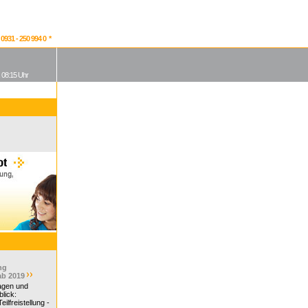
931 - 250 994 0 *
, 08:15 Uhr
ng
ab 2019
ragen und
lick:
ilfreistellung -