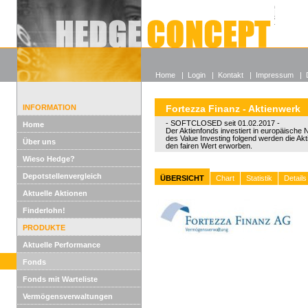
Alle off
Lexikon
Wieso He
Home
|
Login
|
Kontakt
|
Impressum
|
INFORMATION
Fortezza Finanz - Aktienwerk
- SOFTCLOSED seit 01.02.2017 -
Home
Der Aktienfonds investiert in europäische
des Value Investing folgend werden die Akt
Über uns
den fairen Wert erworben.
Wieso Hedge?
Depotstellenvergleich
ÜBERSICHT
Chart
Statistik
Details
Aktuelle Aktionen
Finderlohn!
PRODUKTE
Aktuelle Performance
Fonds
Fonds mit Warteliste
Vermögensverwaltungen