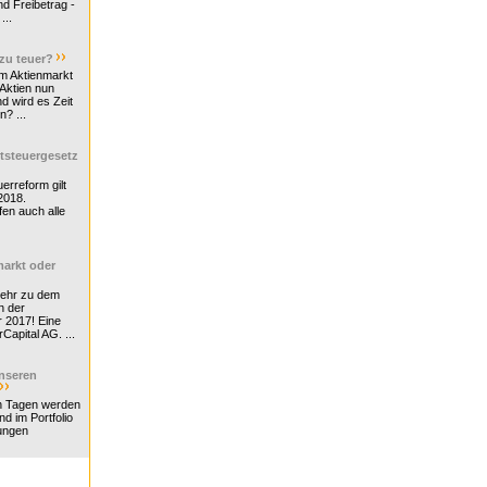
d Freibetrag -
...
 zu teuer?
m Aktienmarkt
 Aktien nun
nd wird es Zeit
n? ...
tsteuergesetz
erreform gilt
2018.
en auch alle
arkt oder
Mehr zu dem
n der
r 2017! Eine
rCapital AG. ...
nseren
n Tagen werden
nd im Portfolio
ungen