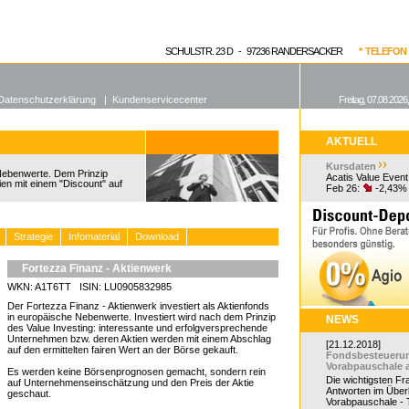
enen Fonds
Aktuelle Kurse
dgefonds?
SCHULSTR. 23 D - 97236 RANDERSACKER
* TELEFON 0
Datenschutzerklärung
|
Kundenservicecenter
Freitag, 07.08.2026
AKTUELL
Kursdaten
 Nebenwerte. Dem Prinzip
Acatis Value Event
ien mit einem "Discount" auf
Feb 26:
-2,43%
Strategie
Infomaterial
Download
Fortezza Finanz - Aktienwerk
WKN: A1T6TT ISIN: LU0905832985
Der Fortezza Finanz - Aktienwerk investiert als Aktienfonds
in europäische Nebenwerte. Investiert wird nach dem Prinzip
NEWS
des Value Investing: interessante und erfolgversprechende
Unternehmen bzw. deren Aktien werden mit einem Abschlag
[21.12.2018]
auf den ermittelten fairen Wert an der Börse gekauft.
Fondsbesteueru
Vorabpauschale 
Es werden keine Börsenprognosen gemacht, sondern rein
Die wichtigsten F
auf Unternehmenseinschätzung und den Preis der Aktie
Antworten im Überb
geschaut.
Vorabpauschale - Te