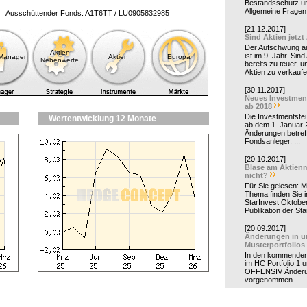
Bestandsschutz un
Allgemeine Fragen 
Ausschüttender Fonds: A1T6TT / LU0905832985
[21.12.2017]
Sind Aktien jetzt
Der Aufschwung a
Aktien
ist im 9. Jahr. Sind
-Manager
Aktien
Europa
Nebenwerte
bereits zu teuer, u
Aktien zu verkaufe
[30.11.2017]
Neues Investmen
ab 2018
Die Investmentsteu
Wertentwicklung 12 Monate
ab dem 1. Januar 
Änderungen betreff
Fondsanleger. ...
[20.10.2017]
Blase am Aktienm
nicht?
Für Sie gelesen: 
Thema finden Sie i
StarInvest Oktobe
Publikation der Sta
[20.09.2017]
Änderungen in u
Musterportfolios
In den kommende
im HC Portfolio 1 u
OFFENSIV Änder
vorgenommen. ...