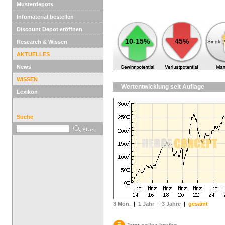
Musterdepots
Infomaterial bestellen
Discount Depot eröffnen
10-15%
45%
Research & Wissen
Single
AKTUELLES
News
WISSEN
Wertentwicklung seit Auflage
Lexikon
Suche
3 Mon.
|
1 Jahr
|
3 Jahre
|
gesamt