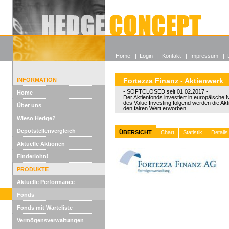
Alle off
Lexikon
Wieso He
Home
|
Login
|
Kontakt
|
Impressum
|
INFORMATION
Fortezza Finanz - Aktienwerk
- SOFTCLOSED seit 01.02.2017 -
Home
Der Aktienfonds investiert in europäische
des Value Investing folgend werden die Akt
Über uns
den fairen Wert erworben.
Wieso Hedge?
Depotstellenvergleich
ÜBERSICHT
Chart
Statistik
Details
Aktuelle Aktionen
Finderlohn!
PRODUKTE
Aktuelle Performance
Fonds
Fonds mit Warteliste
Vermögensverwaltungen