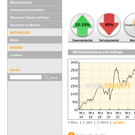
Musterdepots
Infomaterial bestellen
Discount Depot eröffnen
10-15%
45%
Research & Wissen
Single
AKTUELLES
News
WISSEN
Wertentwicklung seit Auflage
Lexikon
Suche
3 Mon.
|
1 Jahr
|
3 Jahre
|
gesamt