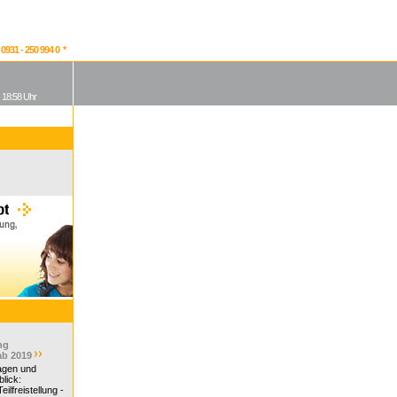
931 - 250 994 0 *
, 18:58 Uhr
ng
ab 2019
ragen und
lick:
ilfreistellung -