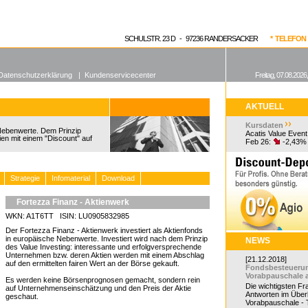
enen Fonds
Aktuelle Kurse
dgefonds?
SCHULSTR. 23 D - 97236 RANDERSACKER
* TELEFON 0
Datenschutzerklärung
|
Kundenservicecenter
Freitag, 07.08.2026
AKTUELL
Kursdaten
 Nebenwerte. Dem Prinzip
Acatis Value Event
ien mit einem "Discount" auf
Feb 26:
-2,43%
Strategie
Infomaterial
Download
Fortezza Finanz - Aktienwerk
WKN: A1T6TT ISIN: LU0905832985
Der Fortezza Finanz - Aktienwerk investiert als Aktienfonds
in europäische Nebenwerte. Investiert wird nach dem Prinzip
NEWS
des Value Investing: interessante und erfolgversprechende
Unternehmen bzw. deren Aktien werden mit einem Abschlag
[21.12.2018]
auf den ermittelten fairen Wert an der Börse gekauft.
Fondsbesteueru
Vorabpauschale 
Es werden keine Börsenprognosen gemacht, sondern rein
Die wichtigsten F
auf Unternehmenseinschätzung und den Preis der Aktie
Antworten im Überb
geschaut.
Vorabpauschale - Te