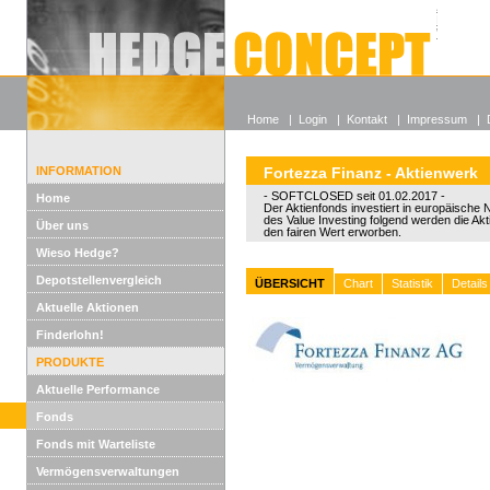
Alle off
Lexikon
Wieso He
Home
|
Login
|
Kontakt
|
Impressum
|
INFORMATION
Fortezza Finanz - Aktienwerk
- SOFTCLOSED seit 01.02.2017 -
Home
Der Aktienfonds investiert in europäische
des Value Investing folgend werden die Akt
Über uns
den fairen Wert erworben.
Wieso Hedge?
Depotstellenvergleich
ÜBERSICHT
Chart
Statistik
Details
Aktuelle Aktionen
Finderlohn!
PRODUKTE
Aktuelle Performance
Fonds
Fonds mit Warteliste
Vermögensverwaltungen