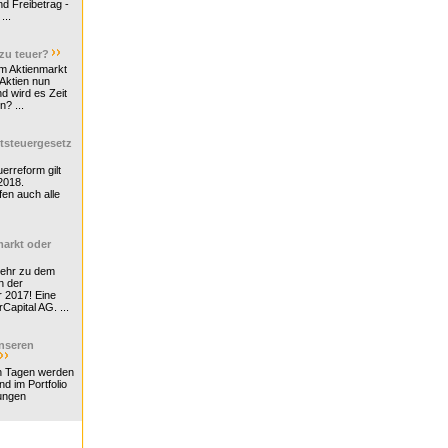
d Freibetrag -
...
 zu teuer?
m Aktienmarkt
 Aktien nun
nd wird es Zeit
n? ...
tsteuergesetz
erreform gilt
2018.
en auch alle
arkt oder
Mehr zu dem
n der
r 2017! Eine
rCapital AG. ...
nseren
n Tagen werden
nd im Portfolio
ungen