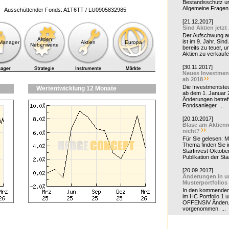
Bestandsschutz un
Allgemeine Fragen 
Ausschüttender Fonds: A1T6TT / LU0905832985
[21.12.2017]
Sind Aktien jetzt
Der Aufschwung a
Aktien
ist im 9. Jahr. Sind
-Manager
Aktien
Europa
Nebenwerte
bereits zu teuer, u
Aktien zu verkaufe
[30.11.2017]
Neues Investmen
ab 2018
Die Investmentsteu
Wertentwicklung 12 Monate
ab dem 1. Januar 
Änderungen betreff
Fondsanleger. ...
[20.10.2017]
Blase am Aktienm
nicht?
Für Sie gelesen: 
Thema finden Sie i
StarInvest Oktobe
Publikation der Sta
[20.09.2017]
Änderungen in u
Musterportfolios
In den kommende
im HC Portfolio 1 u
OFFENSIV Änder
vorgenommen. ...