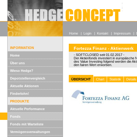
Alle off
Lexikon
Wieso He
Home
|
Login
|
Kontakt
|
Impressum
|
INFORMATION
Fortezza Finanz - Aktienwerk
- SOFTCLOSED seit 01.02.2017 -
Home
Der Aktienfonds investiert in europäische
des Value Investing folgend werden die Akt
Über uns
den fairen Wert erworben.
Wieso Hedge?
Depotstellenvergleich
ÜBERSICHT
Chart
Statistik
Details
Aktuelle Aktionen
Finderlohn!
PRODUKTE
Aktuelle Performance
Fonds
Fonds mit Warteliste
Vermögensverwaltungen