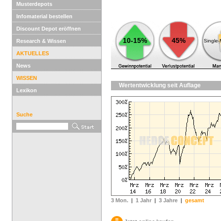
Musterdepots
Infomaterial bestellen
Discount Depot eröffnen
10-15%
45%
Research & Wissen
Single
AKTUELLES
News
WISSEN
Wertentwicklung seit Auflage
Lexikon
Suche
3 Mon.
|
1 Jahr
|
3 Jahre
|
gesamt