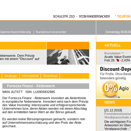
enen Fonds
Aktuelle Kurse
dgefonds?
SCHULSTR. 23 D - 97236 RANDERSACKER
* TELEFON 0
Datenschutzerklärung
|
Kundenservicecenter
Donnerstag, 06.08.20
AKTUELL
Kursdaten
 Nebenwerte. Dem Prinzip
Acatis Value Event
ien mit einem "Discount" auf
Feb 26:
-2,43%
Strategie
Infomaterial
Download
Fortezza Finanz - Aktienwerk
WKN: A1T6TT ISIN: LU0905832985
Der Fortezza Finanz - Aktienwerk investiert als Aktienfonds
in europäische Nebenwerte. Investiert wird nach dem Prinzip
NEWS
des Value Investing: interessante und erfolgversprechende
Unternehmen bzw. deren Aktien werden mit einem Abschlag
[21.12.2018]
auf den ermittelten fairen Wert an der Börse gekauft.
Fondsbesteueru
Vorabpauschale 
Es werden keine Börsenprognosen gemacht, sondern rein
Die wichtigsten F
auf Unternehmenseinschätzung und den Preis der Aktie
Antworten im Überb
geschaut.
Vorabpauschale - Te