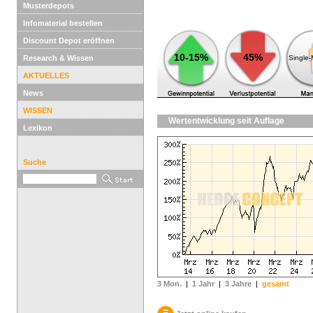
Musterdepots
Infomaterial bestellen
Discount Depot eröffnen
10-15%
45%
Research & Wissen
Single
AKTUELLES
News
WISSEN
Wertentwicklung seit Auflage
Lexikon
Suche
3 Mon.
|
1 Jahr
|
3 Jahre
|
gesamt