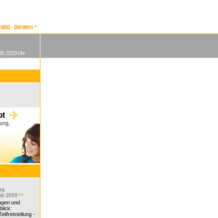
931 - 250 994 0 *
26, 22:53 Uhr
ng
ab 2019
ragen und
lick:
ilfreistellung -