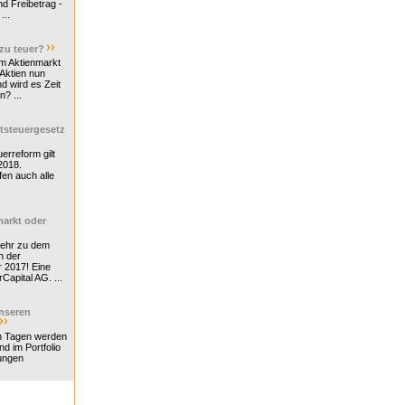
d Freibetrag -
...
 zu teuer?
m Aktienmarkt
 Aktien nun
nd wird es Zeit
n? ...
tsteuergesetz
erreform gilt
2018.
en auch alle
arkt oder
Mehr zu dem
n der
r 2017! Eine
rCapital AG. ...
nseren
n Tagen werden
nd im Portfolio
ungen