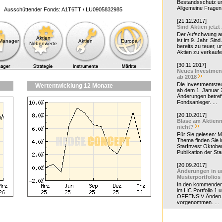
Bestandsschutz un
Allgemeine Fragen 
Ausschüttender Fonds: A1T6TT / LU0905832985
[21.12.2017]
Sind Aktien jetzt
Der Aufschwung a
Aktien
ist im 9. Jahr. Sind
-Manager
Aktien
Europa
Nebenwerte
bereits zu teuer, u
Aktien zu verkaufe
[30.11.2017]
Neues Investmen
ab 2018
Die Investmentsteu
Wertentwicklung 12 Monate
ab dem 1. Januar 
Änderungen betreff
Fondsanleger. ...
[20.10.2017]
Blase am Aktienm
nicht?
Für Sie gelesen: 
Thema finden Sie i
StarInvest Oktobe
Publikation der Sta
[20.09.2017]
Änderungen in u
Musterportfolios
In den kommende
im HC Portfolio 1 u
OFFENSIV Änder
vorgenommen. ...