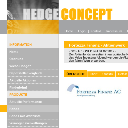
Alle off
Lexikon
Wieso He
Home
|
Login
|
Kontakt
|
Impressum
|
INFORMATION
Fortezza Finanz - Aktienwerk
- SOFTCLOSED seit 01.02.2017 -
Home
Der Aktienfonds investiert in europäische
des Value Investing folgend werden die Akt
Über uns
den fairen Wert erworben.
Wieso Hedge?
Depotstellenvergleich
ÜBERSICHT
Chart
Statistik
Details
Aktuelle Aktionen
Finderlohn!
PRODUKTE
Aktuelle Performance
Fonds
Fonds mit Warteliste
Vermögensverwaltungen