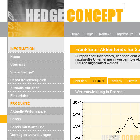
Alle off
Lexikon
Wieso He
Home
|
Login
|
Kontakt
|
Impressum
|
INFORMATION
Frankfurter Aktienfonds für St
Europäischer Aktienfonds, der nach dem Va
Home
mittelgroße Unternehmen investiert. Die A
Futures abgesichert werden.
Über uns
Wieso Hedge?
Depotstellenvergleich
Übersicht
CHART
Statistik
Details
Aktuelle Aktionen
Wertentwicklung in Prozent
Finderlohn!
PRODUKTE
Aktuelle Performance
Fonds
Fonds mit Warteliste
Vermögensverwaltungen