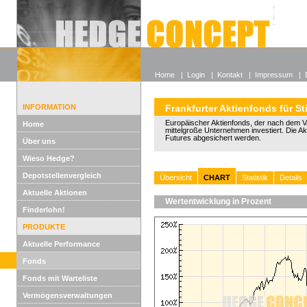
Alle off
Lexikon
Wieso He
Home
|
Login
|
Kontakt
|
Impressum
|
INFORMATION
Frankfurter Aktienfonds für St
Europäischer Aktienfonds, der nach dem Va
Home
mittelgroße Unternehmen investiert. Die A
Futures abgesichert werden.
Über uns
Wieso Hedge?
Depotstellenvergleich
Übersicht
CHART
Statistik
Details
Aktuelle Aktionen
Wertentwicklung in Prozent
Finderlohn!
PRODUKTE
Aktuelle Performance
Fonds
Fonds mit Warteliste
Vermögensverwaltungen