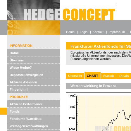
Alle off
Lexikon
Wieso He
Home
|
Login
|
Kontakt
|
Impressum
|
INFORMATION
Frankfurter Aktienfonds für St
Europäischer Aktienfonds, der nach dem Va
Home
mittelgroße Unternehmen investiert. Die A
Futures abgesichert werden.
Über uns
Wieso Hedge?
Depotstellenvergleich
Übersicht
CHART
Statistik
Details
Aktuelle Aktionen
Wertentwicklung in Prozent
Finderlohn!
PRODUKTE
Aktuelle Performance
Fonds
Fonds mit Warteliste
Vermögensverwaltungen