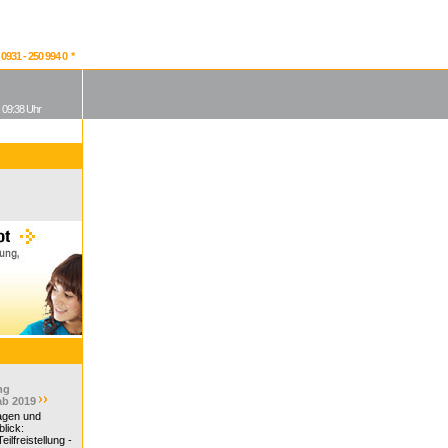
931 - 250 994 0 *
, 09:38 Uhr
ng
ab 2019
ragen und
lick:
ilfreistellung -