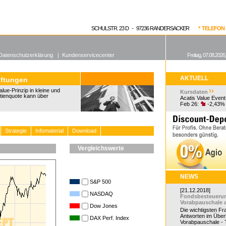
enen Fonds
Aktuelle Kurse
dgefonds?
SCHULSTR. 23 D - 97236 RANDERSACKER
* TELEFON 0
Datenschutzerklärung
|
Kundenservicecenter
Freitag, 07.08.2026
AKTUELL
iftungen
lue-Prinzip in kleine und
Kursdaten
ktienquote kann über
Acatis Value Event
Feb 26:
-2,43%
Strategie
Infomaterial
Download
Vergleichswerte
NEWS
S&P 500
[21.12.2018]
NASDAQ
Fondsbesteueru
Vorabpauschale 
Dow Jones
Die wichtigsten F
Antworten im Überb
DAX Perf. Index
Vorabpauschale - Te