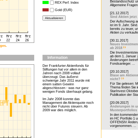
Bestandsschutz un
REX Perf. Index
Allgemeine Fragen 
Gold (EUR)
[21.12.2017]
Sind Aktien jetzt
Der Aufschwung a
ist im 9. Jahr. Sind
bereits zu teuer, u
Aktien zu verkaufe
[30.11.2017]
Neues Investmen
ges.
ab 2018
Die Investmentsteu
ab dem 1. Januar 
Information
Änderungen betreff
Fondsanleger. ...
Der Frankfurter Aktienfonds für
Stiftungen hat vor allem in den
[20.10.2017]
Jahren nach 2008 vollauf
Blase am Aktienm
überzeugt. Das äußerst
nicht?
schwierige Jahr 2011 wurde mit
Für Sie gelesen: 
einem satten Gewinn
Thema finden Sie i
abgeschlossen - was nur ganz
StarInvest Oktobe
wenigen Fonds überhaupt gelang.
Publikation der Sta
Im Jahr 2008 konnte das
Management die Aktienquote noch
[20.09.2017]
nicht über Futures steuern. Ab
Änderungen in u
2009 war dies möglich.
Musterportfolios
In den kommende
im HC Portfolio 1 u
OFFENSIV Änder
vorgenommen. ...