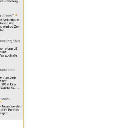
d Freibetrag -
...
 zu teuer?
m Aktienmarkt
 Aktien nun
nd wird es Zeit
n? ...
tsteuergesetz
erreform gilt
2018.
en auch alle
arkt oder
Mehr zu dem
n der
r 2017! Eine
rCapital AG. ...
nseren
n Tagen werden
nd im Portfolio
ungen