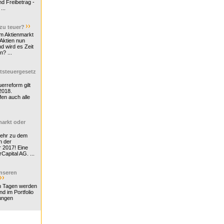
d Freibetrag -
...
 zu teuer?
m Aktienmarkt
 Aktien nun
nd wird es Zeit
n? ...
tsteuergesetz
erreform gilt
2018.
en auch alle
arkt oder
Mehr zu dem
n der
r 2017! Eine
rCapital AG. ...
nseren
n Tagen werden
nd im Portfolio
ungen