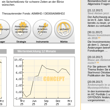
Bestandsschutz un
ein Sicherheitsnetz für schwere Zeiten an der Börse
Allgemeine Fragen 
wünschen.
[21.12.2017]
Sind Aktien jetzt
Thesaurierender Fonds: A0M8HD / DE000A0M8HD2
Der Aufschwung a
ist im 9. Jahr. Sind
bereits zu teuer, u
Aktien zu verkaufe
Aktienfonds
Aktien
-Manager
vermögens-
Anleihen
weltweit
verwaltend
Futures
[30.11.2017]
Neues Investmen
ab 2018
Die Investmentsteu
ab dem 1. Januar 
Änderungen betreff
Fondsanleger. ...
Wertentwicklung 12 Monate
[20.10.2017]
Blase am Aktienm
nicht?
Für Sie gelesen: 
Thema finden Sie i
StarInvest Oktobe
Publikation der Sta
[20.09.2017]
Änderungen in u
Musterportfolios
In den kommende
im HC Portfolio 1 u
OFFENSIV Änder
vorgenommen. ...