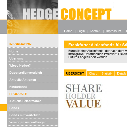
Alle off
Lexikon
Wieso He
Home
|
Login
|
Kontakt
|
Impressum
|
INFORMATION
Frankfurter Aktienfonds für St
Europäischer Aktienfonds, der nach dem Va
Home
mittelgroße Unternehmen investiert. Die A
Futures abgesichert werden.
Über uns
Wieso Hedge?
Depotstellenvergleich
ÜBERSICHT
Chart
Statistik
Details
Aktuelle Aktionen
Finderlohn!
PRODUKTE
Aktuelle Performance
Fonds
Fonds mit Warteliste
Vermögensverwaltungen