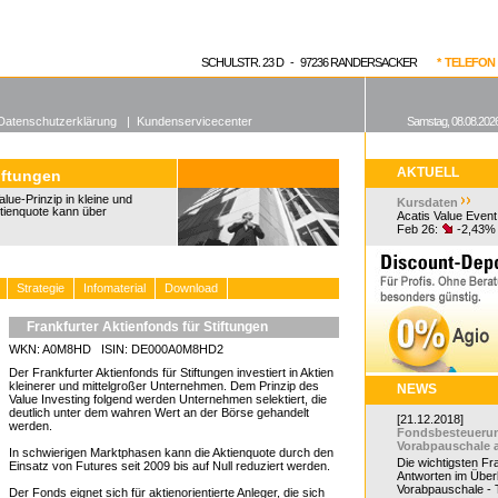
enen Fonds
Aktuelle Kurse
dgefonds?
SCHULSTR. 23 D - 97236 RANDERSACKER
* TELEFON 0
Datenschutzerklärung
|
Kundenservicecenter
Samstag, 08.08.2026
AKTUELL
iftungen
lue-Prinzip in kleine und
Kursdaten
ktienquote kann über
Acatis Value Event
Feb 26:
-2,43%
Strategie
Infomaterial
Download
Frankfurter Aktienfonds für Stiftungen
WKN: A0M8HD ISIN: DE000A0M8HD2
Der Frankfurter Aktienfonds für Stiftungen investiert in Aktien
kleinerer und mittelgroßer Unternehmen. Dem Prinzip des
NEWS
Value Investing folgend werden Unternehmen selektiert, die
deutlich unter dem wahren Wert an der Börse gehandelt
[21.12.2018]
werden.
Fondsbesteueru
Vorabpauschale 
In schwierigen Marktphasen kann die Aktienquote durch den
Die wichtigsten F
Einsatz von Futures seit 2009 bis auf Null reduziert werden.
Antworten im Überb
Vorabpauschale - Te
Der Fonds eignet sich für aktienorientierte Anleger, die sich