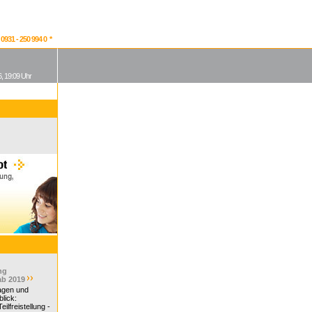
931 - 250 994 0 *
, 19:09 Uhr
ng
ab 2019
ragen und
lick:
ilfreistellung -