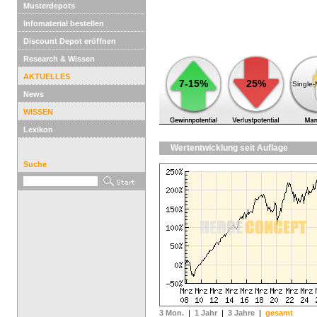
Musterdepots
Infomaterial bestellen
Discount Depot eröffnen
Research & Wissen
AKTUELLES
7-15%
25%
Single
News
WISSEN
Lexikon
Wertentwicklung seit Auflage
Suche
3 Mon.
|
1 Jahr
|
3 Jahre
|
gesamt