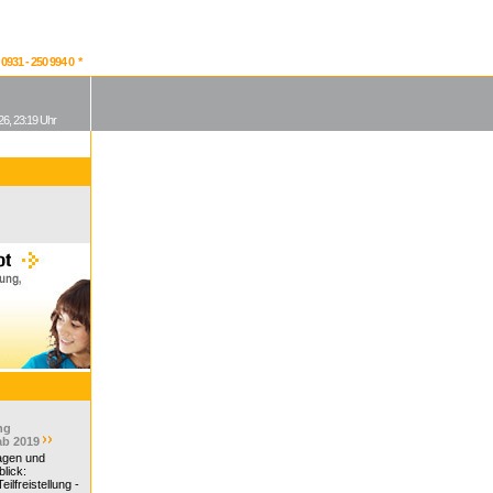
931 - 250 994 0 *
26, 23:19 Uhr
ng
ab 2019
ragen und
lick:
ilfreistellung -