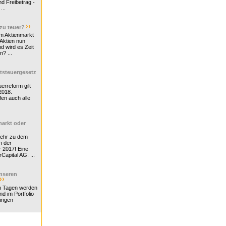
d Freibetrag -
...
 zu teuer?
m Aktienmarkt
 Aktien nun
nd wird es Zeit
n? ...
tsteuergesetz
erreform gilt
2018.
en auch alle
arkt oder
Mehr zu dem
n der
r 2017! Eine
rCapital AG. ...
nseren
n Tagen werden
nd im Portfolio
ungen