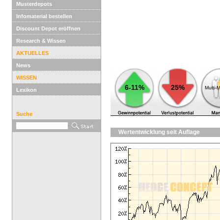
Musterdepots
Infomaterial bestellen
Discount Depot eröffnen
Research & Wissen
AKTUELLES
News
WISSEN
6-11%
25%
Multi-
Lexikon
Suche
Wertentwicklung seit Auflage