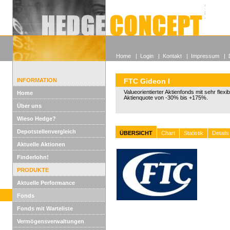
Alle off
Lexikon
Wieso He
Home
|
Login
|
Kontakt
|
Impressum
|
INFORMATION
FTC Gideon I
Valueorientierter Aktienfonds mit sehr flexi
Home
Aktienquote von -30% bis +175%.
Über uns
Wieso Hedge?
Depotstellenvergleich
ÜBERSICHT
Chart
Statistik
Details
Aktuelle Aktionen
Finderlohn!
PRODUKTE
Aktuelle Performance
Fonds
Fonds mit Warteliste
Vermögensverwaltungen