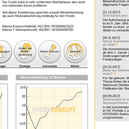
Bestandsschutz un
Der Fonds kann in sehr schlechten Marktphasen also auch
Allgemeine Fragen 
von sinkenden Kurse profitieren.
[21.12.2017]
Seit dieser Erweiterung sprechen sowohl Wertentwicklung
Sind Aktien jetzt
als auch Risikoabsicherung eindeutig für den Fonds.
Der Aufschwung a
ist im 9. Jahr. Sind
Klasse A (ausschüttend): A1C2K9 / AT0000A0JQ22
bereits zu teuer, u
Klasse T (thesaurierend): A0LB97 / AT0000499785
Aktien zu verkaufe
[30.11.2017]
Neues Investmen
ab 2018
Aktien mit
Die Investmentsteu
Manager
Risiko-
Aktien Futures
weltweit
ab dem 1. Januar 
steuerung
Änderungen betreff
Fondsanleger. ...
[20.10.2017]
Blase am Aktienm
nicht?
Wertentwicklung 12 Monate
Für Sie gelesen: 
Thema finden Sie i
StarInvest Oktobe
Publikation der Sta
[20.09.2017]
Änderungen in u
Musterportfolios
In den kommende
im HC Portfolio 1 u
OFFENSIV Änder
vorgenommen. ...