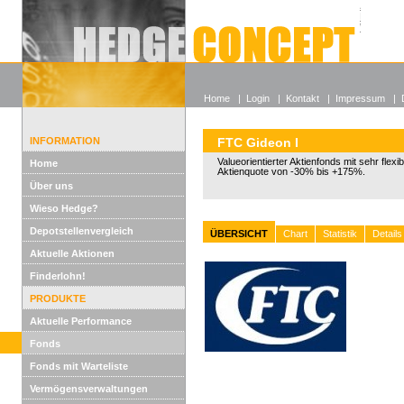
Alle off
Lexikon
Wieso He
Home
|
Login
|
Kontakt
|
Impressum
|
INFORMATION
FTC Gideon I
Valueorientierter Aktienfonds mit sehr flexi
Home
Aktienquote von -30% bis +175%.
Über uns
Wieso Hedge?
Depotstellenvergleich
ÜBERSICHT
Chart
Statistik
Details
Aktuelle Aktionen
Finderlohn!
PRODUKTE
Aktuelle Performance
Fonds
Fonds mit Warteliste
Vermögensverwaltungen