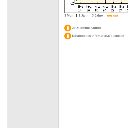
3 Mon.
|
1 Jahr
|
3 Jahre
|
gesamt
Jetzt online kaufen
Kostenloses Infomaterial bestellen