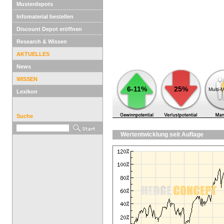
Musterdepots
Infomaterial bestellen
Discount Depot eröffnen
Research & Wissen
AKTUELLES
News
WISSEN
6-11%
25%
Multi-
Lexikon
Suche
Wertentwicklung seit Auflage