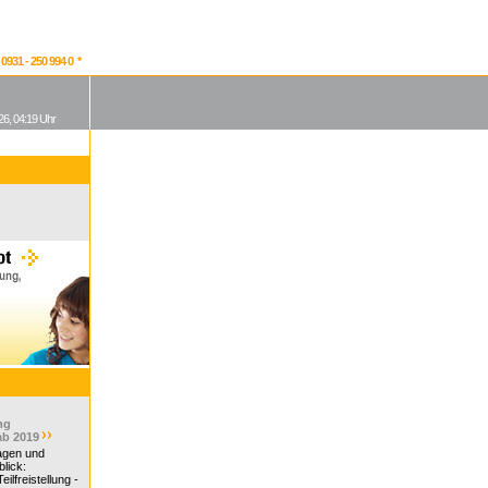
931 - 250 994 0 *
26, 04:19 Uhr
ng
ab 2019
ragen und
lick:
ilfreistellung -