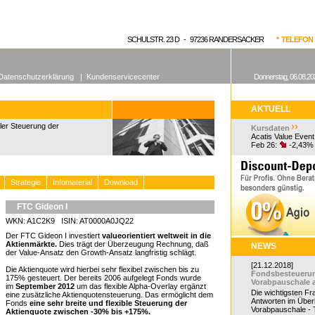
enen Fonds
Aktuelle Kurse
dgefonds?
SCHULSTR. 23 D - 97236 RANDERSACKER
* TELEFON 0
Datenschutzerklärung
|
Kundenservicecenter
Donnerstag, 06.08.20
AKTUELL
bler Steuerung der
Kursdaten
Acatis Value Event
Feb 26:
-2,43%
Strategie
Infomaterial
Download
FTC Gideon I
WKN: A1C2K9 ISIN: AT0000A0JQ22
Der FTC Gideon I investiert
valueorientiert weltweit in die
Aktienmärkte.
Dies trägt der Überzeugung Rechnung, daß
NEWS
der Value-Ansatz den Growth-Ansatz langfristig schlägt.
[21.12.2018]
Die Aktienquote wird hierbei sehr flexibel zwischen bis zu
Fondsbesteueru
175% gesteuert. Der bereits 2006 aufgelegt Fonds wurde
Vorabpauschale 
im
September 2012
um das flexible Alpha-Overlay ergänzt
Die wichtigsten F
eine zusätzliche Aktienquotensteuerung. Das ermöglicht dem
Antworten im Überb
Fonds
eine sehr breite und flexible Steuerung der
Vorabpauschale - Te
Aktienquote zwischen -30% bis +175%.