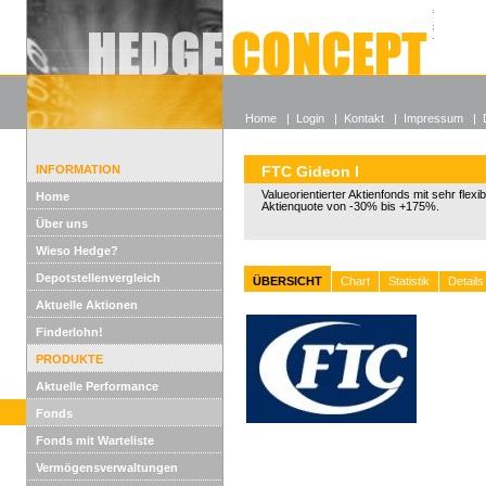
Alle off
Lexikon
Wieso He
Home
|
Login
|
Kontakt
|
Impressum
|
INFORMATION
FTC Gideon I
Valueorientierter Aktienfonds mit sehr flexi
Home
Aktienquote von -30% bis +175%.
Über uns
Wieso Hedge?
Depotstellenvergleich
ÜBERSICHT
Chart
Statistik
Details
Aktuelle Aktionen
Finderlohn!
PRODUKTE
Aktuelle Performance
Fonds
Fonds mit Warteliste
Vermögensverwaltungen