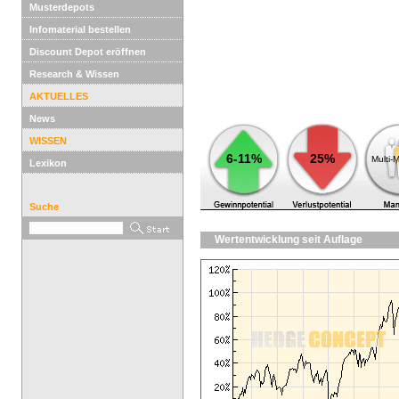
Musterdepots
Infomaterial bestellen
Discount Depot eröffnen
Research & Wissen
AKTUELLES
News
WISSEN
6-11%
25%
Multi-
Lexikon
Suche
Wertentwicklung seit Auflage