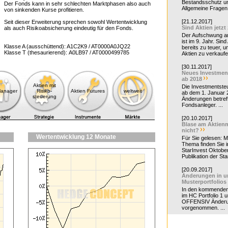
Bestandsschutz un
Der Fonds kann in sehr schlechten Marktphasen also auch
Allgemeine Fragen 
von sinkenden Kurse profitieren.
[21.12.2017]
Seit dieser Erweiterung sprechen sowohl Wertentwicklung
Sind Aktien jetzt
als auch Risikoabsicherung eindeutig für den Fonds.
Der Aufschwung a
ist im 9. Jahr. Sind
Klasse A (ausschüttend): A1C2K9 / AT0000A0JQ22
bereits zu teuer, u
Klasse T (thesaurierend): A0LB97 / AT0000499785
Aktien zu verkaufe
[30.11.2017]
Neues Investmen
ab 2018
Aktien mit
Die Investmentsteu
Manager
Risiko-
Aktien Futures
weltweit
ab dem 1. Januar 
steuerung
Änderungen betreff
Fondsanleger. ...
[20.10.2017]
Blase am Aktienm
nicht?
Wertentwicklung 12 Monate
Für Sie gelesen: 
Thema finden Sie i
StarInvest Oktobe
Publikation der Sta
[20.09.2017]
Änderungen in u
Musterportfolios
In den kommende
im HC Portfolio 1 u
OFFENSIV Änder
vorgenommen. ...