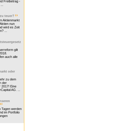
d Freibetrag -
...
 zu teuer?
m Aktienmarkt
 Aktien nun
nd wird es Zeit
n? ...
tsteuergesetz
erreform gilt
2018.
en auch alle
arkt oder
Mehr zu dem
n der
r 2017! Eine
rCapital AG. ...
nseren
n Tagen werden
nd im Portfolio
ungen