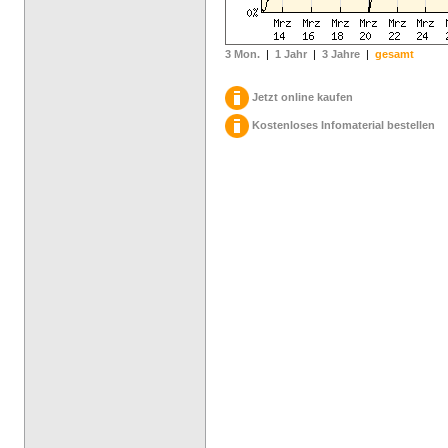
3 Mon.
|
1 Jahr
|
3 Jahre
|
gesamt
Jetzt online kaufen
Kostenloses Infomaterial bestellen