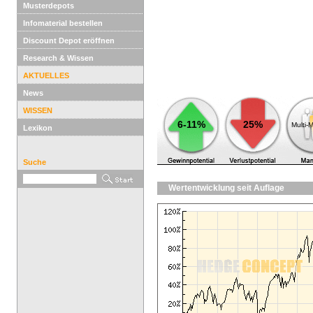
Musterdepots
Infomaterial bestellen
Discount Depot eröffnen
Research & Wissen
AKTUELLES
News
WISSEN
6-11%
25%
Multi-
Lexikon
Suche
Wertentwicklung seit Auflage