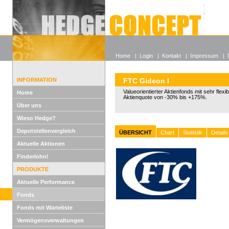
Alle off
Lexikon
Wieso He
Home
|
Login
|
Kontakt
|
Impressum
|
INFORMATION
FTC Gideon I
Valueorientierter Aktienfonds mit sehr flexi
Home
Aktienquote von -30% bis +175%.
Über uns
Wieso Hedge?
Depotstellenvergleich
ÜBERSICHT
Chart
Statistik
Details
Aktuelle Aktionen
Finderlohn!
PRODUKTE
Aktuelle Performance
Fonds
Fonds mit Warteliste
Vermögensverwaltungen