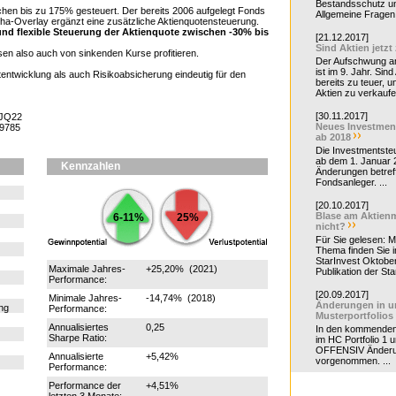
Bestandsschutz un
ischen bis zu 175% gesteuert. Der bereits 2006 aufgelegt Fonds
Allgemeine Fragen 
pha-Overlay ergänzt eine zusätzliche Aktienquotensteuerung.
 und flexible Steuerung der Aktienquote zwischen -30% bis
[21.12.2017]
Sind Aktien jetzt
en also auch von sinkenden Kurse profitieren.
Der Aufschwung a
ist im 9. Jahr. Sind
entwicklung als auch Risikoabsicherung eindeutig für den
bereits zu teuer, u
Aktien zu verkaufe
[30.11.2017]
0JQ22
Neues Investmen
99785
ab 2018
Die Investmentsteu
ab dem 1. Januar 
Kennzahlen
Änderungen betreff
Fondsanleger. ...
[20.10.2017]
Blase am Aktienm
6-11%
25%
nicht?
Für Sie gelesen: 
Thema finden Sie i
StarInvest Oktobe
Maximale Jahres-
+25,20% (2021)
Publikation der Sta
Performance:
[20.09.2017]
Minimale Jahres-
-14,74% (2018)
Änderungen in u
ng
Performance:
Musterportfolios
Annualisiertes
0,25
In den kommende
Sharpe Ratio:
im HC Portfolio 1 u
OFFENSIV Änder
Annualisierte
+5,42%
vorgenommen. ...
Performance:
Performance der
+4,51%