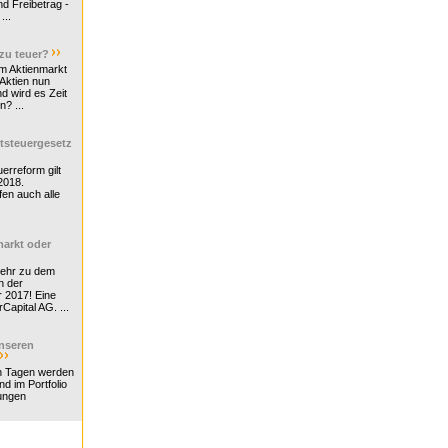
d Freibetrag -
...
 zu teuer?
m Aktienmarkt
 Aktien nun
nd wird es Zeit
n? ...
tsteuergesetz
erreform gilt
2018.
en auch alle
arkt oder
Mehr zu dem
n der
r 2017! Eine
rCapital AG. ...
nseren
n Tagen werden
nd im Portfolio
ungen