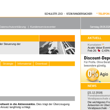
enen Fonds
Aktuelle Kurse
dgefonds?
SCHULSTR. 23 D - 97236 RANDERSACKER
* TELEFON 0
Datenschutzerklärung
|
Kundenservicecenter
Samstag, 08.08.2026
AKTUELL
bler Steuerung der
Kursdaten
Acatis Value Event
Feb 26:
-2,43%
Strategie
Infomaterial
Download
NEWS
[21.12.2018]
Fondsbesteueru
Vorabpauschale 
Die wichtigsten F
weltweit in die Aktienmärkte.
Dies trägt der Überzeugung
Antworten im Überb
satz langfristig schlägt.
Vorabpauschale - Te