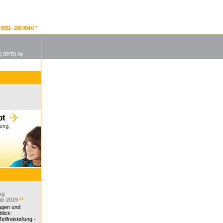
931 - 250 994 0 *
, 00:55 Uhr
ng
ab 2019
ragen und
lick:
ilfreistellung -