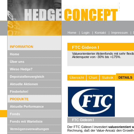
Alle off
Lexikon
Wieso He
Home
|
Login
|
Kontakt
|
Impressum
|
INFORMATION
FTC Gideon I
Valueorientierter Aktienfonds mit sehr flexi
Home
Aktienquote von -30% bis +175%.
Über uns
Wieso Hedge?
Depotstellenvergleich
Übersicht
Chart
Statistik
DETAILS
Aktuelle Aktionen
Finderlohn!
PRODUKTE
Aktuelle Performance
Fonds
FTC Gideon I
Fonds mit Warteliste
Der FTC Gideon I investiert
valueorientiert 
Vermögensverwaltungen
Rechnung, daß der Value-Ansatz den Growth-An