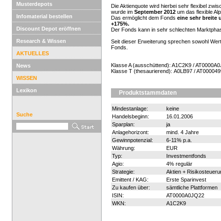
Musterdepots
Die Aktienquote wird hierbei sehr flexibel zw
wurde im
September 2012
um das flexible Al
Infomaterial bestellen
Das ermöglicht dem Fonds
eine sehr breite
+175%.
Discount Depot eröffnen
Der Fonds kann in sehr schlechten Marktphas
Research & Wissen
Seit dieser Erweiterung sprechen sowohl Wert
Fonds.
AKTUELLES
Klasse A (ausschüttend): A1C2K9 / AT0000A
News
Klasse T (thesaurierend): A0LB97 / AT00004
WISSEN
Lexikon
Produktstammdaten
Mindestanlage:
keine
Suche
Handelsbeginn:
16.01.2006
Sparplan:
ja
Anlagehorizont:
mind. 4 Jahre
Gewinnpotenzial:
6-11% p.a.
Währung:
EUR
Typ:
Investmentfonds
Agio:
4% regulär
Strategie:
Aktien + Risikosteueru
Emittent / KAG:
Erste Sparinvest
Zu kaufen über:
sämtliche Plattformen
ISIN:
AT0000A0JQ22
WKN:
A1C2K9