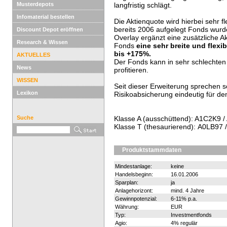
Musterdepots
langfristig schlägt.
Infomaterial bestellen
Die Aktienquote wird hierbei sehr f
bereits 2006 aufgelegt Fonds wur
Discount Depot eröffnen
Overlay ergänzt eine zusätzliche 
Research & Wissen
Fonds
eine sehr breite und flex
bis +175%.
AKTUELLES
Der Fonds kann in sehr schlechte
News
profitieren.
WISSEN
Seit dieser Erweiterung sprechen 
Lexikon
Risikoabsicherung eindeutig für de
Suche
Klasse A (ausschüttend): A1C2K9
Klasse T (thesaurierend): A0LB97
Produktstammdaten
Mindestanlage:
keine
Handelsbeginn:
16.01.2006
Sparplan:
ja
Anlagehorizont:
mind. 4 Jahre
Gewinnpotenzial:
6-11% p.a.
Währung:
EUR
Typ:
Investmentfonds
Agio:
4% regulär