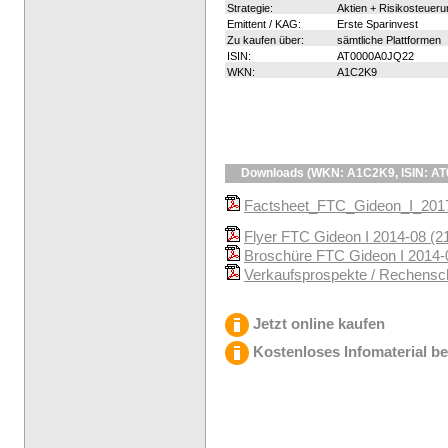
Strategie:
Aktien + Risikosteueru
Emittent / KAG:
Erste Sparinvest
Zu kaufen über:
sämtliche Plattformen
ISIN:
AT0000A0JQ22
WKN:
A1C2K9
Downloads (WKN: A1C2K9, ISIN: A
Factsheet_FTC_Gideon_I_2017
Flyer FTC Gideon I 2014-08 (2
Broschüre FTC Gideon I 2014-
Verkaufsprospekte / Rechenscha
Jetzt online kaufen
Kostenloses Infomaterial be