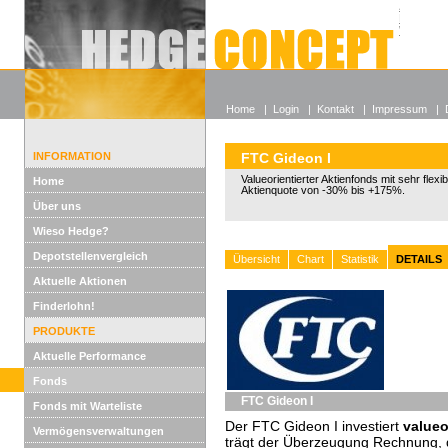
Alle off
Lexikon
Wieso He
Home
|
Login
|
Kontakt
|
Impressum
|
INFORMATION
FTC Gideon I
Valueorientierter Aktienfonds mit sehr flexi
Home
Aktienquote von -30% bis +175%.
Über uns
Wieso Hedge?
Depotstellenvergleich
Übersicht
Chart
Statistik
DETAILS
Aktuelle Aktionen
Finderlohn!
PRODUKTE
Aktuelle Performance
Fonds
FTC Gideon I
Fonds mit Warteliste
Der FTC Gideon I investiert
valueo
Vermögensverwaltungen
trägt der Überzeugung Rechnung, 