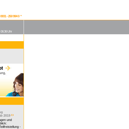
931 - 250 994 0 *
, 06:36 Uhr
ng
ab 2019
ragen und
lick:
ilfreistellung -