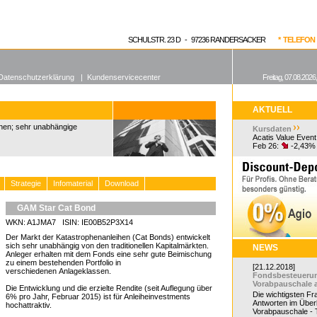
enen Fonds
Aktuelle Kurse
dgefonds?
SCHULSTR. 23 D - 97236 RANDERSACKER
* TELEFON 0
Datenschutzerklärung
|
Kundenservicecenter
Freitag, 07.08.2026
AKTUELL
ihen; sehr unabhängige
Kursdaten
Acatis Value Event
Feb 26:
-2,43%
Strategie
Infomaterial
Download
GAM Star Cat Bond
WKN: A1JMA7 ISIN: IE00B52P3X14
Der Markt der Katastrophenanleihen (Cat Bonds) entwickelt
sich sehr unabhängig von den traditionellen Kapitalmärkten.
NEWS
Anleger erhalten mit dem Fonds eine sehr gute Beimischung
zu einem bestehenden Portfolio in
[21.12.2018]
verschiedenen Anlageklassen.
Fondsbesteueru
Vorabpauschale 
Die Entwicklung und die erzielte Rendite (seit Auflegung über
Die wichtigsten F
6% pro Jahr, Februar 2015) ist für Anleiheinvestments
Antworten im Überb
hochattraktiv.
Vorabpauschale - Te