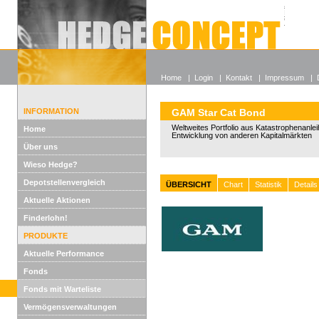
Alle off
Lexikon
Wieso He
Home
|
Login
|
Kontakt
|
Impressum
|
INFORMATION
GAM Star Cat Bond
Weltweites Portfolio aus Katastrophenanle
Home
Entwicklung von anderen Kapitalmärkten
Über uns
Wieso Hedge?
Depotstellenvergleich
ÜBERSICHT
Chart
Statistik
Details
Aktuelle Aktionen
Finderlohn!
PRODUKTE
Aktuelle Performance
Fonds
Fonds mit Warteliste
Vermögensverwaltungen