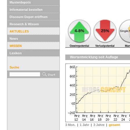
Musterdepots
Infomaterial bestellen
Discount Depot eröffnen
Research & Wissen
4-8%
25%
Single
AKTUELLES
News
WISSEN
Lexikon
Wertentwicklung seit Auflage
Suche
3 Mon.
|
1 Jahr
|
3 Jahre
|
gesamt