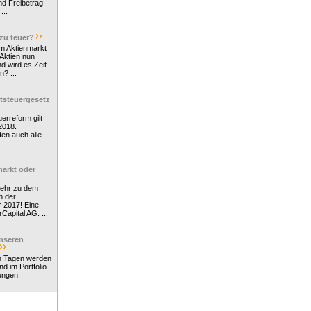
d Freibetrag -
...
 zu teuer?
m Aktienmarkt
 Aktien nun
nd wird es Zeit
n? ...
tsteuergesetz
erreform gilt
2018.
en auch alle
arkt oder
Mehr zu dem
n der
r 2017! Eine
rCapital AG. ...
nseren
n Tagen werden
nd im Portfolio
ungen