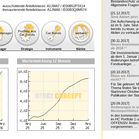
Bestandsschutz un
Allgemeine Fragen 
ausschüttende Anteilsklasse: A1JMA7 / IE00B52P3X14
thesaurierende Anteilsklasse: A1JMA8 / IE00B3Q8M574
[21.12.2017]
Sind Aktien jetzt
Der Aufschwung a
ist im 9. Jahr. Sind
bereits zu teuer, u
Portfolio aus
Aktien zu verkaufe
-Manager
Cat Bonds
weltweit
Cat Bonds
[30.11.2017]
Neues Investmen
ab 2018
Die Investmentsteu
ab dem 1. Januar 
Änderungen betreff
Wertentwicklung 12 Monate
Fondsanleger. ...
[20.10.2017]
Blase am Aktienm
nicht?
Für Sie gelesen: 
Thema finden Sie i
StarInvest Oktobe
Publikation der Sta
[20.09.2017]
Änderungen in u
Musterportfolios
In den kommende
im HC Portfolio 1 u
OFFENSIV Änder
vorgenommen. ...