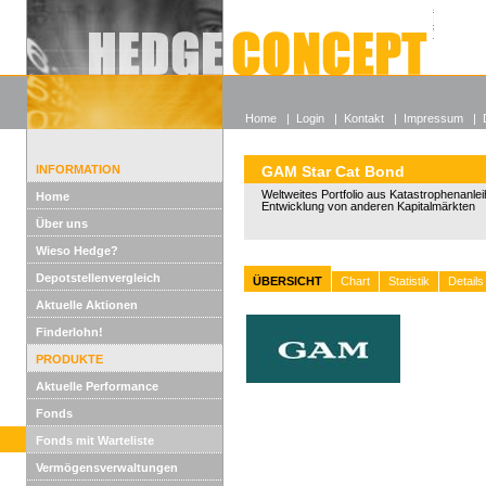
Alle off
Lexikon
Wieso He
Home
|
Login
|
Kontakt
|
Impressum
|
INFORMATION
GAM Star Cat Bond
Weltweites Portfolio aus Katastrophenanle
Home
Entwicklung von anderen Kapitalmärkten
Über uns
Wieso Hedge?
Depotstellenvergleich
ÜBERSICHT
Chart
Statistik
Details
Aktuelle Aktionen
Finderlohn!
PRODUKTE
Aktuelle Performance
Fonds
Fonds mit Warteliste
Vermögensverwaltungen