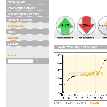
Musterdepots
Infomaterial bestellen
Discount Depot eröffnen
Research & Wissen
4-8%
25%
Single
AKTUELLES
News
WISSEN
Lexikon
Wertentwicklung seit Auflage
Suche
3 Mon.
|
1 Jahr
|
3 Jahre
|
gesamt