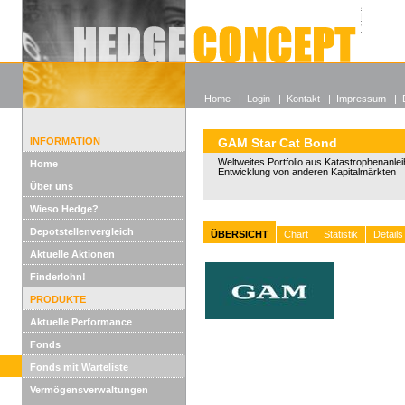
Alle off
Lexikon
Wieso He
Home
|
Login
|
Kontakt
|
Impressum
|
INFORMATION
GAM Star Cat Bond
Weltweites Portfolio aus Katastrophenanle
Home
Entwicklung von anderen Kapitalmärkten
Über uns
Wieso Hedge?
Depotstellenvergleich
ÜBERSICHT
Chart
Statistik
Details
Aktuelle Aktionen
Finderlohn!
PRODUKTE
Aktuelle Performance
Fonds
Fonds mit Warteliste
Vermögensverwaltungen