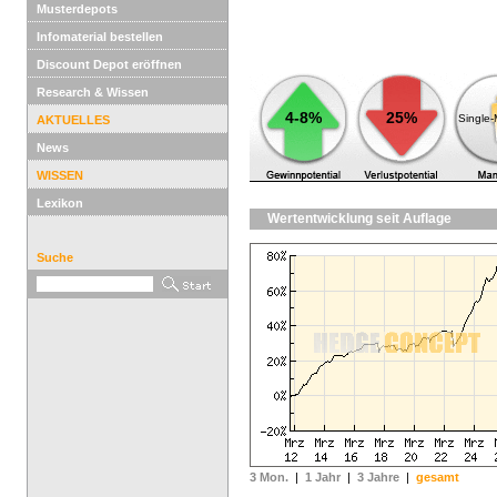
Musterdepots
Infomaterial bestellen
Discount Depot eröffnen
Research & Wissen
4-8%
25%
Single
AKTUELLES
News
WISSEN
Lexikon
Wertentwicklung seit Auflage
Suche
3 Mon.
|
1 Jahr
|
3 Jahre
|
gesamt