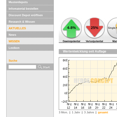
Musterdepots
Infomaterial bestellen
Discount Depot eröffnen
Research & Wissen
4-8%
25%
Single
AKTUELLES
News
WISSEN
Lexikon
Wertentwicklung seit Auflage
Suche
3 Mon.
|
1 Jahr
|
3 Jahre
|
gesamt