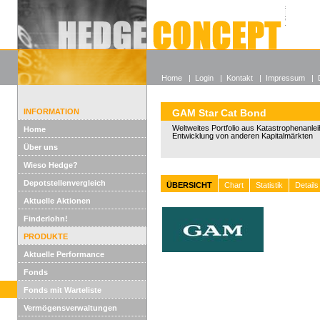
Alle off
Lexikon
Wieso He
Home
|
Login
|
Kontakt
|
Impressum
|
INFORMATION
GAM Star Cat Bond
Weltweites Portfolio aus Katastrophenanle
Home
Entwicklung von anderen Kapitalmärkten
Über uns
Wieso Hedge?
Depotstellenvergleich
ÜBERSICHT
Chart
Statistik
Details
Aktuelle Aktionen
Finderlohn!
PRODUKTE
Aktuelle Performance
Fonds
Fonds mit Warteliste
Vermögensverwaltungen