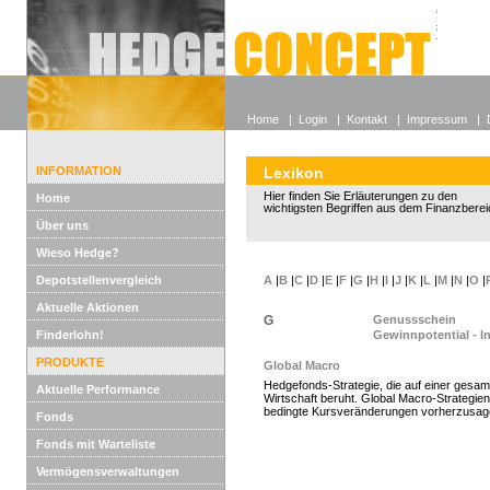
Alle off
Lexikon
Wieso He
Home
|
Login
|
Kontakt
|
Impressum
|
INFORMATION
Lexikon
Hier finden Sie Erläuterungen zu den
Home
wichtigsten Begriffen aus dem Finanzberei
Über uns
Wieso Hedge?
Depotstellenvergleich
A
|
B
|
C
|
D
|
E
|
F
|
G
|
H
|
I
|
J
|
K
|
L
|
M
|
N
|
O
|
Aktuelle Aktionen
G
Genussschein
Finderlohn!
Gewinnpotential - I
PRODUKTE
Global Macro
Hedgefonds-Strategie, die auf einer gesamt
Aktuelle Performance
Wirtschaft beruht. Global Macro-Strategien 
bedingte Kursveränderungen vorherzusag
Fonds
Fonds mit Warteliste
Vermögensverwaltungen