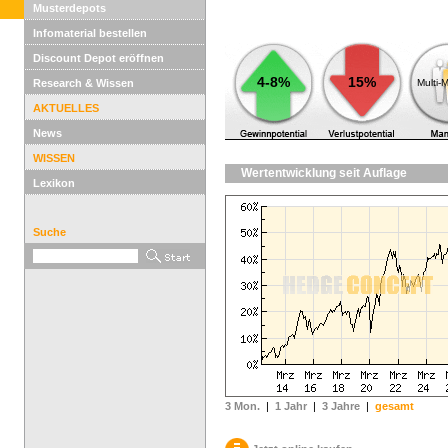
Musterdepots
Infomaterial bestellen
Discount Depot eröffnen
4-8%
15%
Research & Wissen
Multi-
AKTUELLES
News
WISSEN
Wertentwicklung seit Auflage
Lexikon
Suche
3 Mon.
|
1 Jahr
|
3 Jahre
|
gesamt