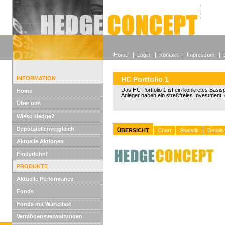
Alle off
Lexikon
Wieso He
Home
|
Login
|
Kontakt
|
Impressum
|
INFORMATION
HC Portfolio 1
Das HC Portfolio 1 ist ein konkretes Basispo
Home
Anleger haben ein streßfreies Investment, 
Über uns
Wieso Hedge?
Depotstellenvergleich
ÜBERSICHT
Chart
Statistik
Details
Aktuelle Aktionen
Finderlohn!
PRODUKTE
Aktuelle Performance
Fonds
Fonds mit Warteliste
Vermögensverwaltungen