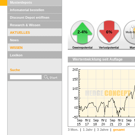
Musterdepots
Infomaterial bestellen
Discount Depot eröffnen
Research & Wissen
2-4%
6%
Multi-
AKTUELLES
News
WISSEN
Lexikon
Wertentwicklung seit Auflage
Suche
3 Mon.
|
1 Jahr
|
3 Jahre
|
gesamt