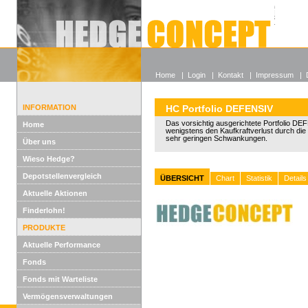
Alle off
Lexikon
Wieso He
Home
|
Login
|
Kontakt
|
Impressum
|
INFORMATION
HC Portfolio DEFENSIV
Das vorsichtig ausgerichtete Portfolio DE
Home
wenigstens den Kaufkraftverlust durch die I
sehr geringen Schwankungen.
Über uns
Wieso Hedge?
Depotstellenvergleich
ÜBERSICHT
Chart
Statistik
Details
Aktuelle Aktionen
Finderlohn!
PRODUKTE
Aktuelle Performance
Fonds
Fonds mit Warteliste
Vermögensverwaltungen