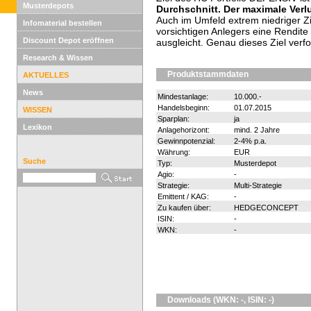
Musterdepots
Durchschnitt. Der maximale Verlu
Auch im Umfeld extrem niedriger Z
Infomaterial bestellen
vorsichtigen Anlegers eine Rendite 
Discount Depot eröffnen
ausgleicht. Genau dieses Ziel verf
Research & Wissen
Produktstammdaten
AKTUELLES
News
Mindestanlage:
10.000.-
Handelsbeginn:
01.07.2015
WISSEN
Sparplan:
ja
Lexikon
Anlagehorizont:
mind. 2 Jahre
Gewinnpotenzial:
2-4% p.a.
Währung:
EUR
Suche
Typ:
Musterdepot
Agio:
-
Strategie:
Multi-Strategie
Emittent / KAG:
-
Zu kaufen über:
HEDGECONCEPT
ISIN:
-
WKN:
-
Downloads (WKN: -, ISIN: -)