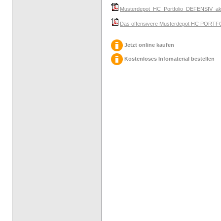
Musterdepot_HC_Portfolio_DEFENSIV_aktu
Das offensivere Musterdepot HC PORTFO
Jetzt online kaufen
Kostenloses Infomaterial bestellen