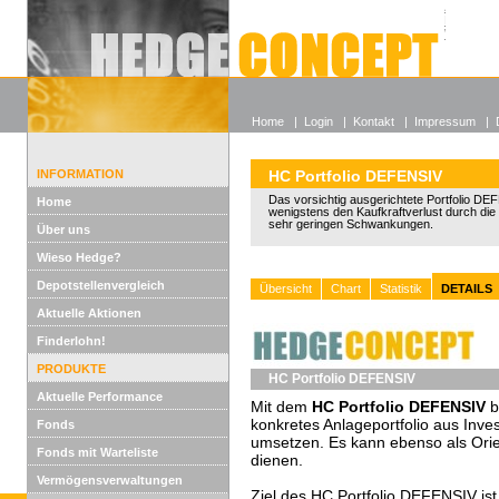
Alle off
Lexikon
Wieso He
Home
|
Login
|
Kontakt
|
Impressum
|
INFORMATION
HC Portfolio DEFENSIV
Das vorsichtig ausgerichtete Portfolio DE
Home
wenigstens den Kaufkraftverlust durch die I
sehr geringen Schwankungen.
Über uns
Wieso Hedge?
Depotstellenvergleich
Übersicht
Chart
Statistik
DETAILS
Aktuelle Aktionen
Finderlohn!
PRODUKTE
HC Portfolio DEFENSIV
Aktuelle Performance
Mit dem
HC Portfolio DEFENSIV
b
konkretes Anlageportfolio aus Inve
Fonds
umsetzen. Es kann ebenso als Orient
Fonds mit Warteliste
dienen.
Vermögensverwaltungen
Ziel des HC Portfolio DEFENSIV is