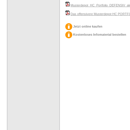
Musterdepot_HC_Portfolio_DEFENSIV_aktu
Das offensivere Musterdepot HC PORTFO
Jetzt online kaufen
Kostenloses Infomaterial bestellen