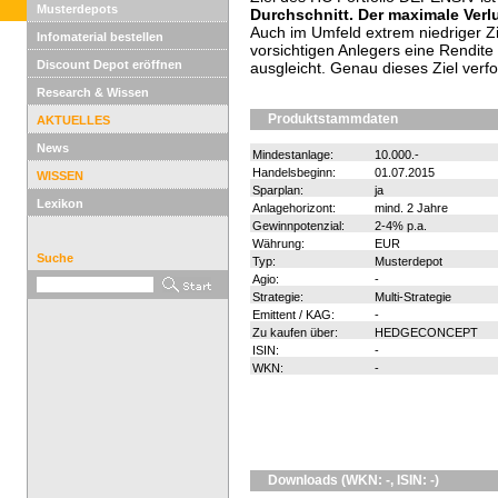
Musterdepots
Durchschnitt. Der maximale Verlu
Auch im Umfeld extrem niedriger Z
Infomaterial bestellen
vorsichtigen Anlegers eine Rendite 
Discount Depot eröffnen
ausgleicht. Genau dieses Ziel verf
Research & Wissen
Produktstammdaten
AKTUELLES
News
Mindestanlage:
10.000.-
Handelsbeginn:
01.07.2015
WISSEN
Sparplan:
ja
Lexikon
Anlagehorizont:
mind. 2 Jahre
Gewinnpotenzial:
2-4% p.a.
Währung:
EUR
Suche
Typ:
Musterdepot
Agio:
-
Strategie:
Multi-Strategie
Emittent / KAG:
-
Zu kaufen über:
HEDGECONCEPT
ISIN:
-
WKN:
-
Downloads (WKN: -, ISIN: -)