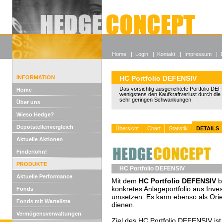
Alle off
Lexikon
Wieso He
Home
|
Login
|
Kontakt
|
Impressum
|
INFORMATION
HC Portfolio DEFENSIV
Das vorsichtig ausgerichtete Portfolio DE
Home
wenigstens den Kaufkraftverlust durch die I
sehr geringen Schwankungen.
Über uns
Wieso Hedge?
Depotstellenvergleich
Übersicht
Chart
Statistik
DETAILS
Aktuelle Aktionen
Finderlohn!
PRODUKTE
HC Portfolio DEFENSIV
Aktuelle Performance
Mit dem
HC Portfolio DEFENSIV
b
konkretes Anlageportfolio aus Inve
Fonds
umsetzen. Es kann ebenso als Orient
Fonds mit Warteliste
dienen.
Vermögensverwaltungen
Ziel des HC Portfolio DEFENSIV is