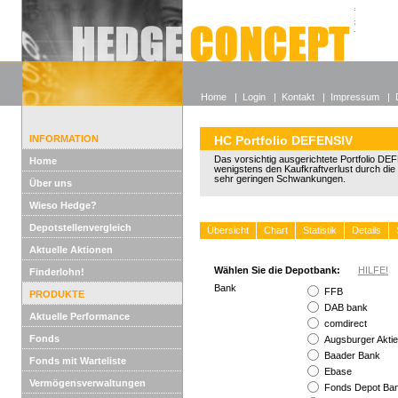
Alle off
Lexikon
Wieso He
Home
|
Login
|
Kontakt
|
Impressum
|
INFORMATION
HC Portfolio DEFENSIV
Das vorsichtig ausgerichtete Portfolio DE
Home
wenigstens den Kaufkraftverlust durch die I
sehr geringen Schwankungen.
Über uns
Wieso Hedge?
Depotstellenvergleich
Übersicht
Chart
Statistik
Details
Aktuelle Aktionen
Wählen Sie die Depotbank:
HILFE!
Finderlohn!
Bank
FFB
PRODUKTE
DAB bank
Aktuelle Performance
comdirect
Fonds
Augsburger Akti
Baader Bank
Fonds mit Warteliste
Ebase
Vermögensverwaltungen
Fonds Depot B