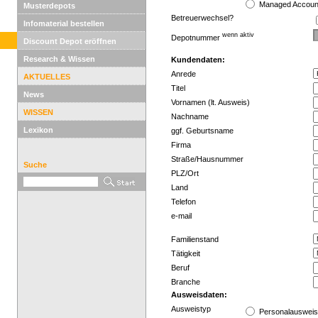
Managed Accoun
Musterdepots
Betreuerwechsel?
Infomaterial bestellen
wenn aktiv
Depotnummer
Discount Depot eröffnen
Research & Wissen
Kundendaten:
Anrede
AKTUELLES
Titel
News
Vornamen (lt. Ausweis)
WISSEN
Nachname
Lexikon
ggf. Geburtsname
Firma
Straße/Hausnummer
Suche
PLZ/Ort
Land
Telefon
e-mail
Familienstand
Tätigkeit
Beruf
Branche
Ausweisdaten:
Ausweistyp
Personalauswei